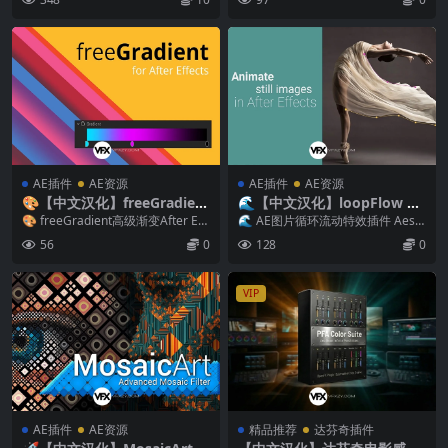
AE插件
AE资源
AE插件
AE资源
🎨【中文汉化】freeGradient
🌊【中文汉化】loopFlow v
V1.1.2 Win/Mac AE高级颜色
1.3.3 Win/Mac AE静态图片
🎨 freeGradient高级渐变After Eff
🌊 AE图片循环流动特效插件 Aescr
渐变插件
局部流动循环动画特效插件
ects插件 freeGr...
ipts LoopFlow Win/Ma...
56
0
128
0
VIP
AE插件
AE资源
精品推荐
达芬奇插件