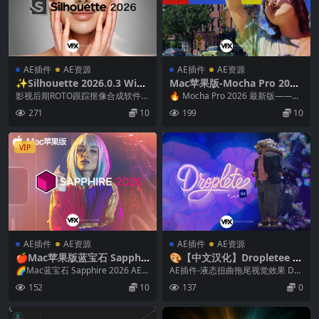
AE插件
AE资源
AE插件
AE资源
✨Silhouette 2026.0.3 Win/
Mac苹果版-Mocha Pro 202
Mac/Linux 电影级Roto智能
6.5.0 摄像机反求跟踪软件+A
影视后期ROTO跟踪抠像合成软件A
🔥 Mocha Pro 2026 最新版——AI
抠像软件 + AE/PR/达芬奇/Ve
E/OFX/AVX插件
E/PR/达芬奇/VEGAS/OFX插件 Bo...
平面追踪与智能抠像的新巅峰 M...
271
10
199
10
gas插件套装
VIP
AE插件
AE资源
AE插件
AE资源
🍎Mac苹果版蓝宝石 Sapphir
🎨【中文汉化】Dropletee V
e 2026.5 AE/PR/PS/达芬奇/
1.0.11 Win/Mac AE液态扭曲
🌈Mac蓝宝石 Sapphire 2026 AE/P
AE插件-液态扭曲拖尾视觉效果 Dro
Nuke/Vegas/Avid/OFX视频
拖尾视觉效果插件
R/PS/达芬奇/Nuke/...
pletee Droplete...
152
10
137
0
特效转场插件 英文版/破解版 I
ntel/M芯片