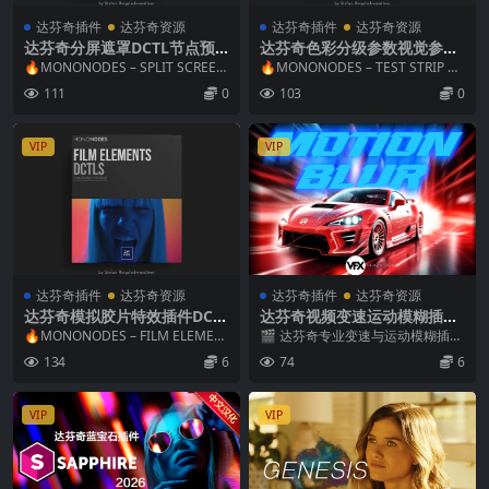
达芬奇插件
达芬奇资源
达芬奇插件
达芬奇资源
达芬奇分屏遮罩DCTL节点预
达芬奇色彩分级参数视觉参考
设 Mononodes – TEST STRI
对比测试条DCTL节点预设 Mo
🔥MONONODES – SPLIT SCREEN
🔥MONONODES – TEST STRIP D
P DCTLS V3.0
nonodes – TEST STRIP DCT
MATTES DCTLS V...
CTLS V3.0 一键式色彩...
111
0
103
0
LS V3.0
VIP
VIP
达芬奇插件
达芬奇资源
达芬奇插件
达芬奇资源
达芬奇模拟胶片特效插件DCT
达芬奇视频变速运动模糊插件
L节点预设Mononodes – Fil
Speedramping / MotionBlu
🔥MONONODES – FILM ELEMEN
🎬 达芬奇专业变速与运动模糊插件
m Elements v2 + 中文字幕教
r + 视频教程
TS DCTLS V2.0 真实...
套装｜Speedramping + Motion...
134
6
74
6
程
VIP
VIP