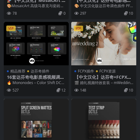
🚀【中文汉化】MosaicArt v
【中文汉化】达芬奇电影感视
1.1.3 Win/Mac AE高级马赛
频调色插件 PFA ColorSuite
🎨MosaicArt 高级马赛克与瓷砖拼
🎨 中文汉化版达芬奇调色插件 PFA
克动态平铺视觉特效插件
v6.5.0 Win
贴效果AE插件 MosaicArt是一款...
ColorSuite v6.5.0 电影级...
78
0
297
10
VIP
VIP
精品推荐
达芬奇插件
FCPX插件
FCPX资源
16套达芬奇电影质感视频调色
【中文汉化】达芬奇+FCPX插
插件DCTL节点预设+中文字幕
件-57组婚礼文字标题字幕视
🔥 Mononodes – Color Shift DCTL
🎬 婚礼视频特效套装 – mWedding
教程 Mononodes – Color Sh
频特效叠加转场预设 Motion
S V4 /Util...
2 ｜57组浪漫文字标题...
527
12
148
10
ift DCTLS V4 /Utility DCTL V
VFX – mWedding 2
2/Film Elements v2/Split Sc
reen Mattes/Hue Twist V2/
Grid/RGB Crosstalk/RGB Sp
lit/Clamp/Color Palette/Col
or Shaper