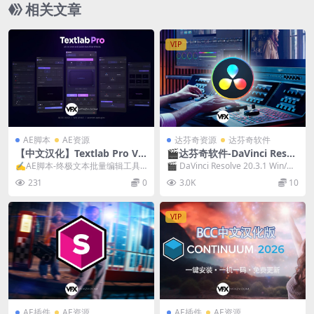
相关文章
VIP
AE脚本
AE资源
达芬奇资源
达芬奇软件
【中文汉化】Textlab Pro V1.
🎬达芬奇软件-DaVinci Resol
0.0 AE终极文本批量编辑脚本
ve Studio 20.3.1 Win/Mac中
✍️AE脚本-终极文本批量编辑工具 T
🎬 DaVinci Resolve 20.3.1 Win/M
文破解版下载
extlab Pro Textlab Pr...
ac 达芬奇视频调色...
231
0
3.0K
10
VIP
AE插件
AE资源
AE插件
AE资源