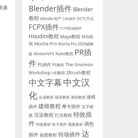
Blender插件
快速
Blender
教程
Blender资产
DCTL节点
C4D插件
FCPX插件
FCPX转场插件
Houdini教程
Maya教程
MG动
Mocha Pro
画
Mocha Pro 2026破解
PR插
MotionVFX
Nuke教程
版
件
The Gnomon
PS插件
PS教程
Workshop
ZBrush教程
UE教程
中文汉
中文字幕
化
建模
合成教程
场景教程
基础教程
建模教程
摩卡插件
插件
文字标
特效插
渲染教程
灯光教程
题
件
调色
特效素材
粒子插件
视频素材
达
转场插件
插件
贴图教程