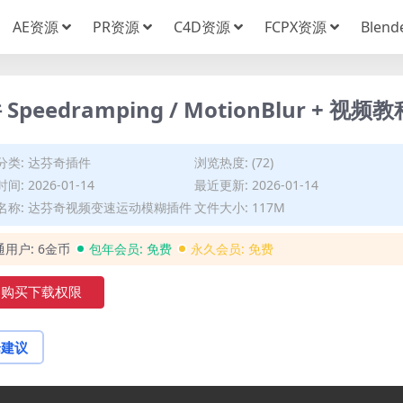
AE资源
PR资源
C4D资源
FCPX资源
Blen
dramping / MotionBlur + 视频教
分类:
达芬奇插件
浏览热度: (72)
间: 2026-01-14
最近更新: 2026-01-14
名称: 达芬奇视频变速运动模糊插件
文件大小: 117M
通用户:
6金币
包年会员:
免费
永久会员:
免费
购买下载权限
论建议