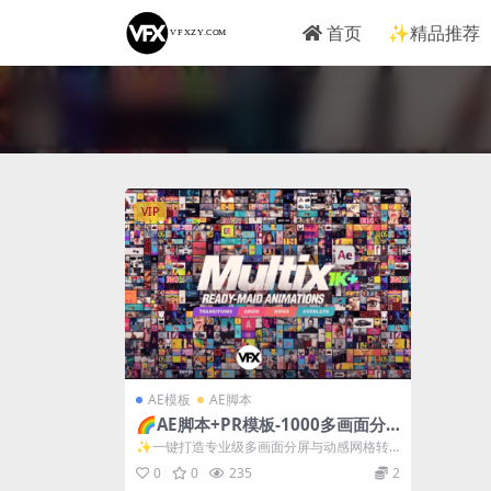
首页
✨精品推荐
VIP
AE模板
AE脚本
🌈AE脚本+PR模板-1000多画面分
屏网格组合｜极致多屏展示与炫酷转
✨一键打造专业级多画面分屏与动感网格转
场预设合集！
场！ 如果你正在制作 科技宣传片 / 商业...
0
0
235
2