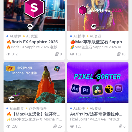
AE插件
AE资源
AE插件
AE资源
🔥Boris FX Sapphire 2026.5
🍎Mac苹果版蓝宝石 Sapphir
Win Ae/Pr/Ps/OFX/达芬奇蓝
e 2026.5 AE/PR/PS/达芬奇/
🔥Boris FX Sapphire 2026 电影级
🌈Mac蓝宝石 Sapphire 2026 AE/P
宝石插件一键安装版
Nuke/Vegas/Avid/OFX视频
视觉特效插件套装（最新 F...
R/PS/达芬奇/Nuke/...
312
0
152
10
特效转场插件 英文版/破解版 I
ntel/M芯片
VIP
精品推荐
达芬奇插件
AE插件
AE资源
🔥【Mac中文汉化】达芬奇O
Ae/Pr/Ps/达芬奇像素拉伸撕
FX版平面跟踪摩卡插件 Moch
裂分离特效插件 Pixel Sorter
✨Mac中文汉化达芬奇 Mocha Pro
Pixel Sorter V4.2.4 Ae/Pr/Ps/达芬
a Pro 2026.0.4 （一键安装 ·
4.2.4 Win/Mac
2026 DaVinci Resol...
奇像素拉伸撕裂分离...
238
25
155
0
稳定可用 · 专业级视觉追踪）