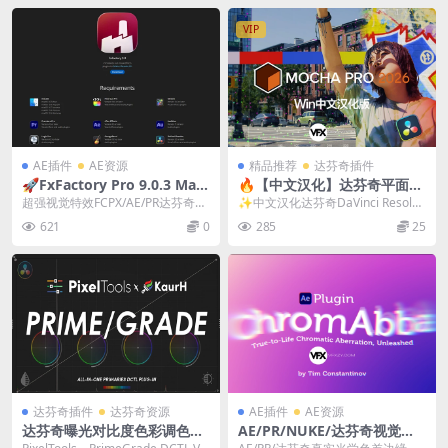
VIP
AE插件
AE资源
精品推荐
达芬奇插件
🚀FxFactory Pro 9.0.3 Mac
🔥【中文汉化】达芬奇平面跟
全解锁版FCPX/AE/PR/达芬奇
踪摩卡插件 Mocha Pro 2026.
超强视觉特效FCPX/AE/PR达芬奇插
✨中文汉化达芬奇DaVinci Resolve
视觉特效插件包
0.3 Win OFX版（一键安装 ·
件合集 FxFactory 9全解锁版 ...
平面跟踪与对象移除旗舰插件 Mo
621
0
285
25
稳定可用 · 专业级视觉追踪）
c...
达芬奇插件
达芬奇资源
AE插件
AE资源
达芬奇曝光对比度色彩调色DC
AE/PR/NUKE/达芬奇视觉色
TL预设 PixelTools – PrimeG
差效果插件 Chromabba V1.