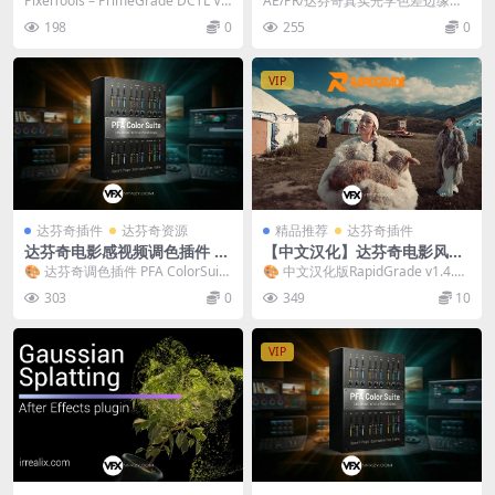
PixelTools – PrimeGrade DCTL V1.
AE/PR/达芬奇真实光学色差边缘效
rade DCTL V1.3.0 + 使用教程
3.4 Win/Mac
3.0 达芬奇曝...
果插件 Chromabba Chromabb...
198
0
255
0
VIP
达芬奇插件
达芬奇资源
精品推荐
达芬奇插件
达芬奇电影感视频调色插件 P
【中文汉化】达芬奇电影风格
FA ColorSuite v6.9.0 Win
视频调色插件 Rapidgrade v
🎨 达芬奇调色插件 PFA ColorSuite
🎨 中文汉化版RapidGrade v1.4.12
1.5.17 Win + 使用教程
电影级全效调色面板 PFA C...
达芬奇电影调色插件 ｜一键电...
303
0
349
10
VIP