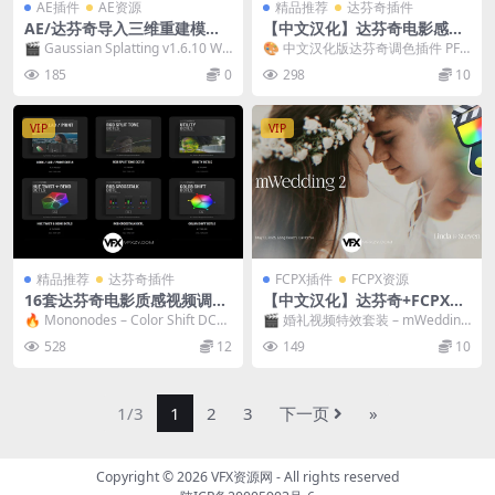
AE插件
AE资源
精品推荐
达芬奇插件
AE/达芬奇导入三维重建模型
【中文汉化】达芬奇电影感视
插件 Aescripts Gaussian Spl
频调色插件 PFA ColorSuite
🎬 Gaussian Splatting v1.6.10 Wi
🎨 中文汉化版达芬奇调色插件 PFA
atting V1.6.10 Win/Mac破解
v6.5.0 Win
n/Mac破解版 ...
ColorSuite v6.5.0 电影级...
185
0
298
10
版 + 使用教程
VIP
VIP
精品推荐
达芬奇插件
FCPX插件
FCPX资源
16套达芬奇电影质感视频调色
【中文汉化】达芬奇+FCPX插
插件DCTL节点预设+中文字幕
件-57组婚礼文字标题字幕视
🔥 Mononodes – Color Shift DCTL
🎬 婚礼视频特效套装 – mWedding
教程 Mononodes – Color Sh
频特效叠加转场预设 Motion
S V4 /Util...
2 ｜57组浪漫文字标题...
528
12
149
10
ift DCTLS V4 /Utility DCTL V
VFX – mWedding 2
2/Film Elements v2/Split Sc
reen Mattes/Hue Twist V2/
Grid/RGB Crosstalk/RGB Sp
1/3
1
2
3
下一页
»
lit/Clamp/Color Palette/Col
or Shaper
Copyright © 2026
VFX资源网
- All rights reserved