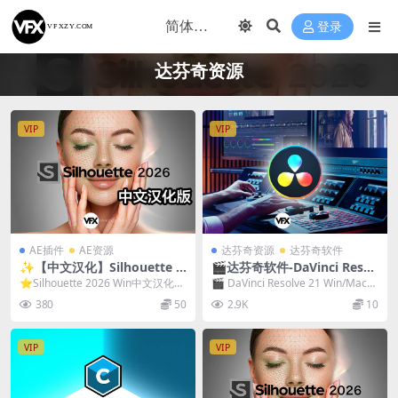
登录
达芬奇资源
VIP
VIP
AE插件
AE资源
达芬奇资源
达芬奇软件
✨【中文汉化】Silhouette 2
🎬达芬奇软件-DaVinci Resol
026.0.3 Win 专业级ROTO抠
ve Studio 21.0.4正式版 Win/
⭐Silhouette 2026 Win中文汉化
🎬 DaVinci Resolve 21 Win/Mac
像绘画软件 + AE/PR/达芬奇/
Mac中文破解版下载
(专业ROTO软件+AE/PR...
达芬奇视频调色软件破解...
380
50
2.9K
10
Vegas插件套装
VIP
VIP