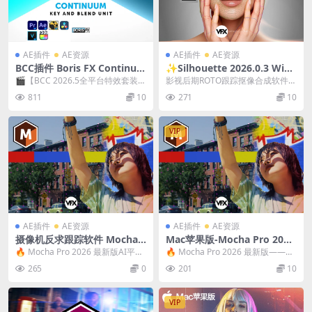
AE插件
AE资源
AE插件
AE资源
BCC插件 Boris FX Continuu
✨Silhouette 2026.0.3 Win/
m Complete 2026.5 v19.5.4
Mac/Linux 电影级Roto智能
🎬【BCC 2026.5全平台特效套装插
影视后期ROTO跟踪抠像合成软件A
Win/Mac AE/PR/达芬奇/Nu
抠像软件 + AE/PR/达芬奇/Ve
件】300+专业特效 · 40+转场 ·...
E/PR/达芬奇/VEGAS/OFX插件 Bo...
811
10
271
10
ke/FCPX/AVID/Vegas视频转
gas插件套装
场特效插件 英文版/破解版 Int
el/M芯片
VIP
AE插件
AE资源
AE插件
AE资源
摄像机反求跟踪软件 Mocha
Mac苹果版-Mocha Pro 202
Pro 2026.5.0 For AE/OFX/A
6.5.0 摄像机反求跟踪软件+A
🔥 Mocha Pro 2026 最新版AI平面
🔥 Mocha Pro 2026 最新版——AI
VX摩卡插件 Win破解版
E/OFX/AVX插件
追踪智能抠像摩卡软件插件 Moc...
平面追踪与智能抠像的新巅峰 M...
265
0
201
10
VIP