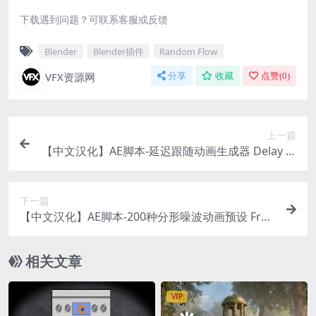
下载遇到问题？可联系客服或反馈
Blender
Blender插件
Random Flow
VFX资源网
分享
收藏
点赞(
0
)
上一篇
【中文汉化】AE脚本-延迟跟随动画生成器 Delay M
otion Pro V1.1.2
下一篇
【中文汉化】AE脚本-200种分形噪波动画预设 Frac
tal Noise Browser v1.0 含使用教程
相关文章
VIP