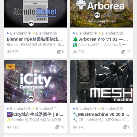
Blender插件
Blender资源
Blender插件
Blender资源
Blender PBR材质贴图烘焙插
🌲 Arborea Pro V1.03 — Bl
件 SimpleBake V2.7.1
ender高品质自然环境资产库
Blender PBR材质贴图烘焙插件 Si
🏞️ Arborea介绍： Arborea是一款
与程序化生态生成工具
mpleBake – Simple ...
专为Blender环境艺术家打造...
525
0
208
12
VIP
Blender插件
Blender资产
Blender插件
Blender资源
🌆iCity城市生成器插件｜Ble
🔧MESHmachine v0.20.0 —
nder城市快速建模神器 ICity
Blender倒角圆角插件破解版
✨Blender程序化城市建筑道路资
🔧【Blender插件】MESHmachin
V1.7.1 + 视频教程
产预设一键生成插件 ICity V1.7.1...
e 硬表面建模利器 | 非细分建模 ...
112
10
146
0