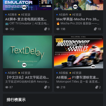
AE脚本
AE资源
AE插件
AE资源
AE脚本-复古老电视机视觉特
Mac苹果版-Mocha Pro 202
效 CRT TV Emulator 1.0.0 +
6.5.0 摄像机反求跟踪软件+A
📺 CRT TV Emulator | AE复古电视
🔥 Mocha Pro 2026 最新版——AI
使用教程
E/OFX/AVX插件
模拟器 一键穿越回80年代 ...
平面追踪与智能抠像的新巅峰 M...
152
0
198
10
VIP
AE插件
AE资源
AE模板
AE资源
【中文汉化】AE文字延迟动画
AE模板🏎️ F1赛车漂移竞速广
快速制作插件 TextDelay v1.
告赛事包装动态标题动画 – M
文字延迟MG动画AE插件 Aescripts
Motorsport Titles 是一套 速度感爆
8.0 Win/Mac
otorsport Titles
TextDelay TextDel...
棚、电影级视觉张力 的 Af...
87
0
218
2
排行榜展示