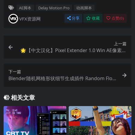
AE脚本
Delay Motion Pro
动画脚本
VFX资源网
分享
收藏
点赞(
0
)
上一篇
🌟【中文汉化】Pixel Extender 1.0 Win AE像素扩
展拉伸特效插件 + 使用教程
下一篇
Blender随机网格形状细节生成插件 Random Flow
v3.8.7 含预设库
相关文章
VIP