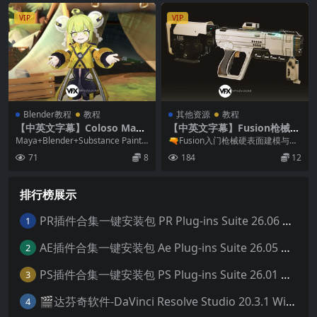
VIP
VIP
Blender教程
教程
其他资源
教程
【中英文字幕】Coloso Maya
【中英文字幕】Fusion枪械硬
+Blender+SP三维高级动漫角
表面建模渲染新手入门基础教
Maya+Blender+Substance Painte
🔫Fusion入门枪械硬表面建模与渲
色虚拟人物VTuber建模贴图绑
程
r虚拟主播VTuber...
染全流程教程 | 从2D草图到3D成
71
8
184
12
定动画教程
品 本课...
排行榜展示
PR插件合集一键安装包 PR Plug-ins Suite 26.06 一键安装PR所有常用插件！
1
AE插件合集一键安装包 Ae Plug-ins Suite 26.05 一键安装AE所有常用插件！
2
PS插件合集一键安装包 PS Plug-ins Suite 26.01 一键安装PS所有常用插件！
3
🎬达芬奇软件-DaVinci Resolve Studio 20.3.1 Win/Mac中文破解版下载
4