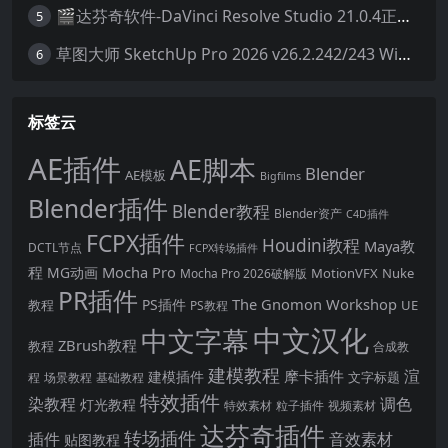
🎬达芬奇软件-DaVinci Resolve Studio 21.0.4正式版 Win/Mac中文破解版下载
5
草图大师 SketchUp Pro 2026 v26.2.242/243 Win/Mac破解版 中文版/英文版
6
标签云
AE插件
AE脚本
Blender
AE模板
Bigfilms
Blender插件
Blender教程
Blender资产
C4D插件
FCPX插件
Houdini教程
Maya教
DCTL节点
FCPX转场插件
程
Mocha Pro
MG动画
MotionVFX
Nuke
Mocha Pro 2026破解版
PR插件
The Gnomon Workshop
PS插件
教程
UE
PS教程
中文汉化
中文字幕
ZBrush教程
教程
合成教
建模教程
渲
摩卡插件
建模插件
文字标题
程
场景教程
基础教程
特效插件
染教程
调色
灯光教程
特效素材
粒子插件
视频素材
达芬奇插件
转场插件
插件
音效素材
贴图教程