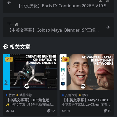
【中文汉化】Boris FX Continuum 2026.5 V19.5.0
Win AE/PR视觉特效和转场BCC插件
下一篇
【中英文字幕】Coloso Maya+Blender+SP三维高
级动漫角色虚拟人物VTuber建模贴图绑定动画教程
相关文章
VIP
VIP
教程
精品推荐
其他资源
教程
【中英文字幕】UE5角色动画
【中英文字幕】Maya+ZBrus
游戏互动无缝融合教程
h高级面部数据捕捉形状混合
✨中英文字幕-UE5角色动画游戏互
中英双语字幕Maya+ZBrush面部高
绑定教程
动无缝融合教程 本教程将学习如何
级捕捉与混合绑定实战教程 | 面部
141
12
91
10
运用虚幻引擎U...
数据·...