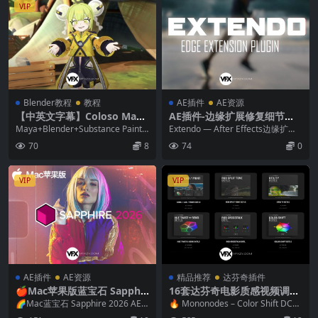
VIP
Blender教程
教程
AE插件
AE资源
【中英文字幕】Coloso Maya
AE插件-边缘扩展修复细节还
+Blender+SP三维高级动漫角
原工具 Extendo V1.2.0 Win/
Maya+Blender+Substance Painte
Extendo — After Effects边缘扩展
色虚拟人物VTuber建模贴图绑
Mac + 使用教程
r虚拟主播VTuber...
修复细节还原插件 Exte...
70
8
74
0
定动画教程
VIP
VIP
AE插件
AE资源
精品推荐
达芬奇插件
🍎Mac苹果版蓝宝石 Sapphir
16套达芬奇电影质感视频调色
e 2026.5 AE/PR/PS/达芬奇/
插件DCTL节点预设+中文字幕
🌈Mac蓝宝石 Sapphire 2026 AE/P
🔥 Mononodes – Color Shift DCTL
Nuke/Vegas/Avid/OFX视频
教程 Mononodes – Color Sh
R/PS/达芬奇/Nuke/...
S V4 /Util...