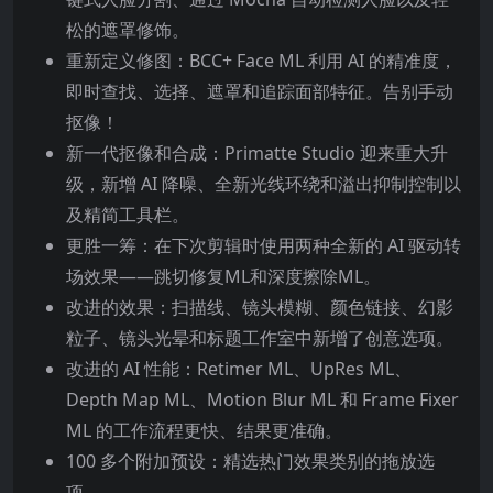
松的遮罩修饰。
重新定义修图：BCC+ Face ML 利用 AI 的精准度，
即时查找、选择、遮罩和追踪面部特征。告别手动
抠像！
新一代抠像和合成：Primatte Studio 迎来重大升
级，新增 AI 降噪、全新光线环绕和溢出抑制控制以
及精简工具栏。
更胜一筹：在下次剪辑时使用两种全新的 AI 驱动转
场效果——跳切修复ML和深度擦除ML。
改进的效果：扫描线、镜头模糊、颜色链接、幻影
粒子、镜头光晕和标题工作室中新增了创意选项。
改进的 AI 性能：Retimer ML、UpRes ML、
Depth Map ML、Motion Blur ML 和 Frame Fixer
ML 的工作流程更快、结果更准确。
100 多个附加预设：精选热门效果类别的拖放选
项。