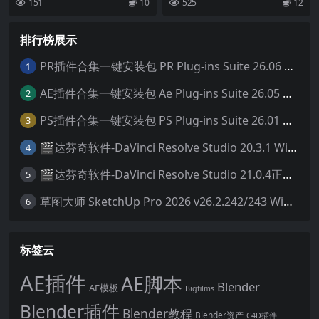
151
10
525
12
特效转场插件 英文版/破解版 I
ift DCTLS V4 /Utility DCTL V
ntel/M芯片
2/Film Elements v2/Split Sc
reen Mattes/Hue Twist V2/
排行榜展示
Grid/RGB Crosstalk/RGB Sp
lit/Clamp/Color Palette/Col
or Shaper
PR插件合集一键安装包 PR Plug-ins Suite 26.06 一键安装PR所有常用插件！
1
AE插件合集一键安装包 Ae Plug-ins Suite 26.05 一键安装AE所有常用插件！
2
PS插件合集一键安装包 PS Plug-ins Suite 26.01 一键安装PS所有常用插件！
3
🎬达芬奇软件-DaVinci Resolve Studio 20.3.1 Win/Mac中文破解版下载
4
🎬达芬奇软件-DaVinci Resolve Studio 21.0.4正式版 Win/Mac中文破解版下载
5
草图大师 SketchUp Pro 2026 v26.2.242/243 Win/Mac破解版 中文版/英文版
6
标签云
AE插件
AE脚本
Blender
AE模板
Bigfilms
Blender插件
Blender教程
Blender资产
C4D插件