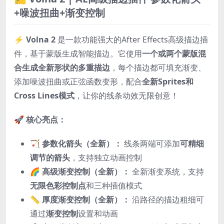
+噪波扭曲+渐变控制
⚡️
Volna 2
是一款功能强大的After Effects高级描边插
件，基于蒙版生成智能描边。它使用
一个或两个蒙版混
合生成全新形状的多重描边
，每个描边都可填充渐变、
添加噪波扭曲或正弦函数变形，配合
全新Sprites和
Cross Lines模式
，让你的线条动效无限创意！
🚀
核心亮点：
🏹 参数化箭头（全新）：
线条两端可添加
可精细
调节的箭头
，支持独立动画控制
🌈 高级渐变控制（全新）：
全新渐变系统，支持
无限色彩控制点
和三种插值模式
📏 厚度渐变控制（全新）：
沿路径的描边粗细可
通过
渐变控制
设置和动画