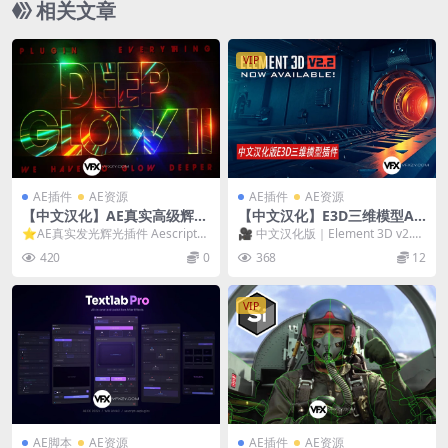
相关文章
VIP
AE插件
AE资源
AE插件
AE资源
【中文汉化】AE真实高级辉光
【中文汉化】E3D三维模型AE
发光特效插件 Deep Glow 2 V
插件 Element 3D v2.2.3 (219
⭐AE真实发光辉光插件 Aescripts
🎥 中文汉化版｜Element 3D v2.2.
1.1.1 Win/Mac
2) Win支持多帧渲染
Deep Glow 2 Win/Ma...
3 (2192) for AE（...
420
0
368
12
VIP
AE脚本
AE资源
AE插件
AE资源