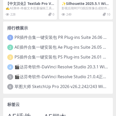
【中文汉化】Textlab Pro V1.
✨Silhouette 2025.5.1 Win/
0.0 AE终极文本批量编辑脚本
Mac/Linux 电影级Roto智能
✍️AE脚本-终极文本批量编辑工具 T
影视后期ROTO跟踪抠像合成软件A
抠像软件 + AE/PR/达芬奇/Ve
extlab Pro Textlab Pr...
E/PR/达芬奇/VEGAS/OFX插件 Si...
228
0
249
10
gas插件套装
排行榜展示
PR插件合集一键安装包 PR Plug-ins Suite 26.06 一键安装PR所有常用插件！
1
AE插件合集一键安装包 Ae Plug-ins Suite 26.05 一键安装AE所有常用插件！
2
PS插件合集一键安装包 PS Plug-ins Suite 26.01 一键安装PS所有常用插件！
3
🎬达芬奇软件-DaVinci Resolve Studio 20.3.1 Win/Mac中文破解版下载
4
🎬达芬奇软件-DaVinci Resolve Studio 21.0.4正式版 Win/Mac中文破解版下载
5
草图大师 SketchUp Pro 2026 v26.2.242/243 Win/Mac破解版 中文版/英文版
6
标签云