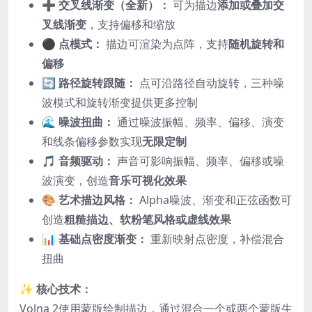
➕ 交叉线渐变（全新）：
可为描边
添加或叠加交
叉线渐变
，支持偏移和缩放
⚫ 点模式：
描边可渲染为点阵，支持
随机旋转和
偏移
🔄 路径旋转跟随：
点可沿路径自动旋转，三种噪
波模式和旋转渐变提供更多控制
🌊 噪波扭曲：
通过噪波振幅、频率、偏移、演变
和线条偏移参数实现
无限定制
🎵 音频驱动：
声音可影响振幅、频率、偏移或噪
波演变，创造
音乐可视化效果
🎨 艺术描边风格：
Alpha噪波、渐变和正弦函数可
创造
粗糙描边、软粉笔风格或虚线效果
📊 基础点密度渐变：
重新映射点密度，补偿混合
扭曲
✨
核心技术：
Volna 2使用蒙版绘制描边，通过混合一个或两个蒙版生