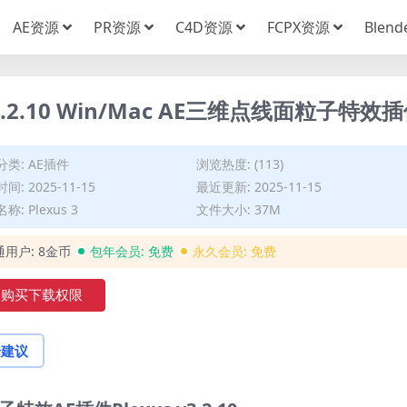
AE资源
PR资源
C4D资源
FCPX资源
Blen
.2.10 Win/Mac AE三维点线面粒子特效
分类:
AE插件
浏览热度: (113)
间: 2025-11-15
最近更新: 2025-11-15
称: Plexus 3
文件大小: 37M
通用户:
8金币
包年会员:
免费
永久会员:
免费
购买下载权限
论建议