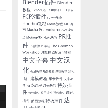
Blender插件
Blender
教程
Blender资产
DCTL节点
C4D插件
FCPX插件
FCPX转场插件
Houdini教程
Maya教程
MG动
Mocha Pro
画
Mocha Pro 2026破解
PR插
MotionVFX
Nuke教程
版
件
The Gnomon
PS插件
PS教程
Workshop
ZBrush教程
UE教程
中文汉
中文字幕
化
建模
合成教程
场景教程
基础教程
建模教程
摩卡插件
插件
文字标
特效插
渲染教程
灯光教程
题
件
调色
特效素材
粒子插件
视频素材
达
转场插件
插件
贴图教程