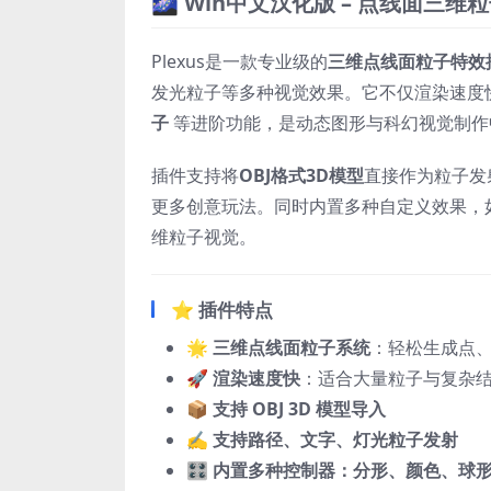
🌌 Win中文汉化版 – 点线面三维粒子特
Plexus是一款专业级的
三维点线面粒子特效
发光粒子等多种视觉效果。它不仅渲染速度
子
等进阶功能，是动态图形与科幻视觉制作
插件支持将
OBJ格式3D模型
直接作为粒子发
更多创意玩法。同时内置多种自定义效果，
维粒子视觉。
⭐ 插件特点
🌟
三维点线面粒子系统
：轻松生成点
🚀
渲染速度快
：适合大量粒子与复杂
📦
支持 OBJ 3D 模型导入
✍️
支持路径、文字、灯光粒子发射
🎛
内置多种控制器：分形、颜色、球