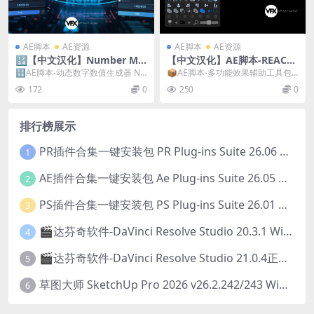
AE脚本
AE资源
AE脚本
AE资源
🔢【中文汉化】Number Ma
【中文汉化】AE脚本-REACH
ker V1.3.0 AE动态数字数值生
Pro 3.0.08 多功能效果辅助工
🔢AE脚本-动态数字数值生成器 Nu
📦AE脚本-多功能效果辅助工具包 R
成脚本
具包 + 使用教程
mber Maker Number Mak...
EACH Pro REACH Pro是一款专...
172
0
250
0
排行榜展示
PR插件合集一键安装包 PR Plug-ins Suite 26.06 一键安装PR所有常用插件！
1
AE插件合集一键安装包 Ae Plug-ins Suite 26.05 一键安装AE所有常用插件！
2
PS插件合集一键安装包 PS Plug-ins Suite 26.01 一键安装PS所有常用插件！
3
🎬达芬奇软件-DaVinci Resolve Studio 20.3.1 Win/Mac中文破解版下载
4
🎬达芬奇软件-DaVinci Resolve Studio 21.0.4正式版 Win/Mac中文破解版下载
5
草图大师 SketchUp Pro 2026 v26.2.242/243 Win/Mac破解版 中文版/英文版
6