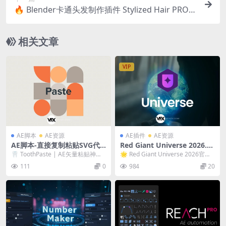
🔥 Blender卡通头发制作插件 Stylized Hair PRO V
4.0.1
相关文章
VIP
AE脚本
AE资源
AE插件
AE资源
AE脚本-直接复制粘贴SVG代
Red Giant Universe 2026.0.
码导入工具 ToothPaste v1.3.
1 Win/Mac 红巨星特效预设
🦷 ToothPaste | AE矢量粘贴神器
🌟 Red Giant Universe 2026官方
0 + 使用教程
库套装
SVG秒变形状图层 ⚡️&nbs...
中文版 Red Giant...
111
0
984
20