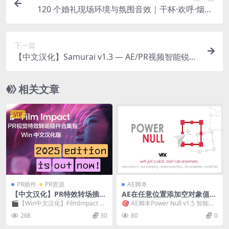
120 个婚礼现场环境与氛围音效｜干杯·欢呼·烟花·
车队无损音效合集（WAV/MP3）
下一篇
【中文汉化】Samurai v1.3 — AE/PR视频智能锐化
& 清晰增强插件 Win
相关文章
VIP
PR插件
PR资源
AE脚本
【中文汉化】PR特效转场插件
AE在任意位置添加空对象值脚
合集包 FilmImpact Premiu
本 Power Null V1.5 +使用教
🎬【Win中文汉化】FilmImpact Pr
🎯 AE脚本Power Null v1.5 智能空
m Video Effects V25.3.2 Wi
程
emium Video Effec...
对象快速生成工具（Win/Ma...
268
30
80
0
n 一键安装