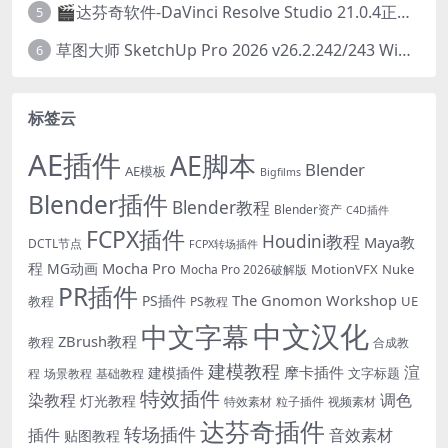
🎬达芬奇软件-DaVinci Resolve Studio 21.0.4正式版 Win/Mac中文破解版下载
5
草图大师 SketchUp Pro 2026 v26.2.242/243 Win/Mac破解版 中文版/英文版
6
标签云
AE插件
AE脚本
Blender
AE模板
Bigfilms
Blender插件
Blender教程
Blender资产
C4D插件
FCPX插件
Houdini教程
Maya教
DCTL节点
FCPX转场插件
程
Mocha Pro
MG动画
MotionVFX
Nuke
Mocha Pro 2026破解版
PR插件
The Gnomon Workshop
PS插件
教程
UE
PS教程
中文汉化
中文字幕
ZBrush教程
教程
合成教
建模教程
渲
摩卡插件
建模插件
文字标题
程
场景教程
基础教程
特效插件
染教程
调色
灯光教程
特效素材
粒子插件
视频素材
达芬奇插件
转场插件
插件
音效素材
贴图教程