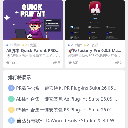
AE脚本
AE资源
AE插件
AE资源
AE脚本-Quick Parent PRO v
🚀FxFactory Pro 9.0.3 Mac
2.2 父子级图层快速链接工具
全解锁版FCPX/AE/PR/达芬奇
⏱️AE缓入缓出曲线动画工具 Curve
超强视觉特效FCPX/AE/PR达芬奇插
视觉特效插件包
s v1.0.4｜高效关键帧缓动神器 Q...
件合集 FxFactory 9全解锁版 ...
83
0
621
0
排行榜展示
PR插件合集一键安装包 PR Plug-ins Suite 26.06 一键安装PR所有常用插件！
1
AE插件合集一键安装包 Ae Plug-ins Suite 26.05 一键安装AE所有常用插件！
2
PS插件合集一键安装包 PS Plug-ins Suite 26.01 一键安装PS所有常用插件！
3
🎬达芬奇软件-DaVinci Resolve Studio 20.3.1 Win/Mac中文破解版下载
4