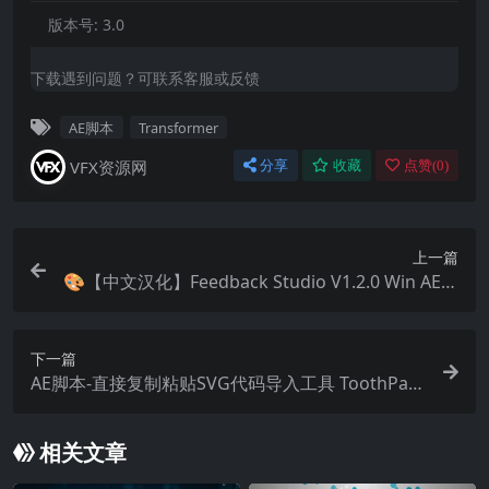
版本号:
3.0
下载遇到问题？可联系客服或反馈
AE脚本
Transformer
VFX资源网
分享
收藏
点赞(
0
)
上一篇
🎨【中文汉化】Feedback Studio V1.2.0 Win AE视
频拖尾分形隧道万花筒视觉特效插件
下一篇
AE脚本-直接复制粘贴SVG代码导入工具 ToothPast
e v1.3.0 + 使用教程
相关文章