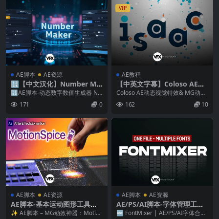
VIP
AE脚本
AE资源
AE教程
🔢【中文汉化】Number Ma
【中英文字幕】Coloso AE动
ker V1.3.0 AE动态数字数值生
态图形创意视觉特效MG动画
🔢AE脚本-动态数字数值生成器 Nu
Coloso AE动态视觉特效& MG动画
成脚本
入门基础教程+工程文件
mber Maker Number Mak...
入门教程（含工程文件） 本教程...
171
0
162
10
AE脚本
AE资源
AE脚本
AE资源
AE脚本-基本运动图形工具包
AE/PS/AI脚本-字体管理工具
MG动效库预设 MotionSpice
FontMixer V1.0 + 使用教程
✨ AE脚本 – MG动效神器：Motion
🔤 FontMixer | AE/PS/AI字体合并