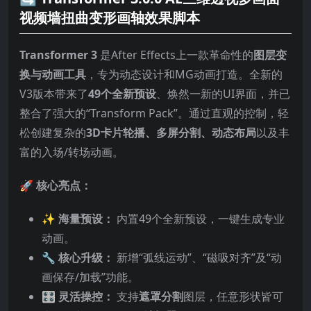
视频墙扭曲变形画轴效果脚本
Transformer 3
是After Effects上一款革命性的
图层变
换与动画工具
，专为动态设计和MG动画打造。全新的
V3版本带来了
49个全新预设
、焕然一新的UI界面，并已
整合了强大的“Transform Pack”。通过直观的控制，轻
松创建复杂的
3D卡片轮播、多屏分割、动态布局
以及丰
富的入场/转场动画。
🚀
核心亮点：
✨ 海量预设：
内置49个全新预设，一键生成专业
动画。
🔧 核心升级：
新增“弧线运动”、“磁吸对齐”及“动
画保存/加载”功能。
🎛️ 灵活操控：
支持
遮罩分割
图层，任意形状皆可