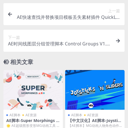
上一篇
AE快速查找并替换项目模板丢失素材插件 QuickLin
k Items v1.6 Win 含使用教程
下一篇
AE时间线图层分组管理脚本 Control Groups V1.5.
0 Win/Mac
相关文章
AE脚本
AE资源
AE脚本
AE资源
AE脚本-Super Morphings v
【中文汉化】AE脚本-Joystic
1.0.6 超级图形变形MG动画工
ks ‘n Sliders V1.7.12 MG动
🌟 AE超级图形变形MG动画工具 S
【AE脚本】MG动画人物角色动作