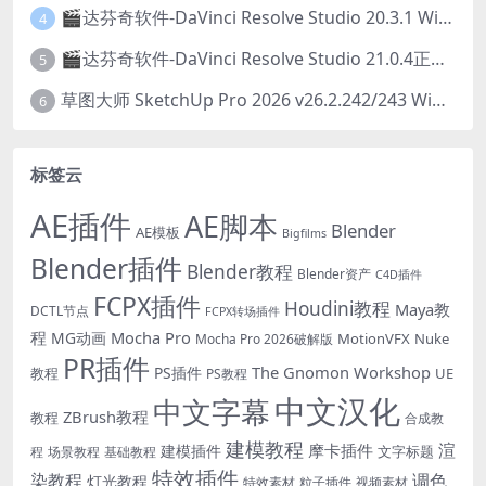
🎬达芬奇软件-DaVinci Resolve Studio 20.3.1 Win/Mac中文破解版下载
4
🎬达芬奇软件-DaVinci Resolve Studio 21.0.4正式版 Win/Mac中文破解版下载
5
草图大师 SketchUp Pro 2026 v26.2.242/243 Win/Mac破解版 中文版/英文版
6
标签云
AE插件
AE脚本
Blender
AE模板
Bigfilms
Blender插件
Blender教程
Blender资产
C4D插件
FCPX插件
Houdini教程
Maya教
DCTL节点
FCPX转场插件
程
Mocha Pro
MG动画
MotionVFX
Nuke
Mocha Pro 2026破解版
PR插件
The Gnomon Workshop
PS插件
教程
UE
PS教程
中文汉化
中文字幕
ZBrush教程
教程
合成教
建模教程
渲
摩卡插件
建模插件
文字标题
程
场景教程
基础教程
特效插件
染教程
调色
灯光教程
特效素材
粒子插件
视频素材