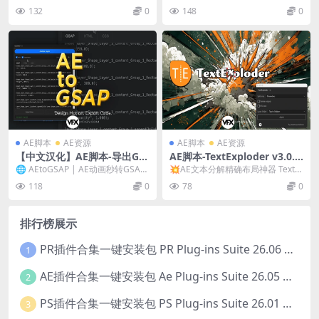
具 + 使用教程
画人物角色动作关键帧动画过
uper Morphings v1.0.6（...
关键帧动画过渡可视化映射控制AE
132
0
148
0
渡可视化映射控制脚本
脚本 Joyst...
AE脚本
AE资源
AE脚本
AE资源
【中文汉化】AE脚本-导出GS
AE脚本-TextExploder v3.0.0
AP网络格式动画 AEtoGSAP
02 文字分割分离成单独图层工
🌐 AEtoGSAP | AE动画秒转GSAP
💥AE文本分解精确布局神器 TextE
V1.0 + 使用教程
具
代码 网页动效导出神器 ⚡️&nb...
xploder V3 TextExplod...
118
0
78
0
排行榜展示
PR插件合集一键安装包 PR Plug-ins Suite 26.06 一键安装PR所有常用插件！
1
AE插件合集一键安装包 Ae Plug-ins Suite 26.05 一键安装AE所有常用插件！
2
PS插件合集一键安装包 PS Plug-ins Suite 26.01 一键安装PS所有常用插件！
3