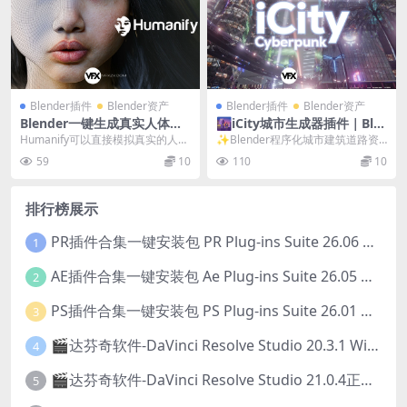
Blender插件
Blender资产
Blender插件
Blender资产
Blender一键生成真实人体面
🌆iCity城市生成器插件｜Ble
部身体手脚皮肤着色器插件预
nder城市快速建模神器 ICity
Humanify可以直接模拟真实的人物
✨Blender程序化城市建筑道路资
设 Humanify V3.0 + 视频教
V1.7.1 + 视频教程
角色皮肤，比如头部、身体、手
产预设一键生成插件 ICity V1.7.1...
59
10
110
10
程+24个真实人物3D模型 Hyp
脚，每个都有三...
er Realistic Scenes
排行榜展示
PR插件合集一键安装包 PR Plug-ins Suite 26.06 一键安装PR所有常用插件！
1
AE插件合集一键安装包 Ae Plug-ins Suite 26.05 一键安装AE所有常用插件！
2
PS插件合集一键安装包 PS Plug-ins Suite 26.01 一键安装PS所有常用插件！
3
🎬达芬奇软件-DaVinci Resolve Studio 20.3.1 Win/Mac中文破解版下载
4
🎬达芬奇软件-DaVinci Resolve Studio 21.0.4正式版 Win/Mac中文破解版下载
5