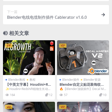
otionBlur + 视频教程
下一篇
Blender电线电缆制作插件 Cablerator v1.6.0
相关文章
VIP
VIP
Blender教程
教程
Blender插件
Blender资源
【中英文字幕】Houdini+Red
Blender自定义贴花装饰纹理
shift植物生长动画特效教程
细节融合插件+预设库 Decal
✨Houdini+Redshift植物生长动画
🔥【Blender顶级插件】Decal Ma
Master V2.0.7 + 中文字幕教
特效教程 CGCircuit – ...
ster V2.0.7 贴花纹理大师...
164
12
57
10
程
VIP
VIP