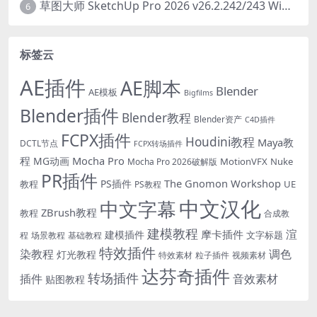
草图大师 SketchUp Pro 2026 v26.2.242/243 Win/Mac破解版 中文版/英文版
6
标签云
AE插件
AE脚本
Blender
AE模板
Bigfilms
Blender插件
Blender教程
Blender资产
C4D插件
FCPX插件
Houdini教程
Maya教
DCTL节点
FCPX转场插件
程
Mocha Pro
MG动画
MotionVFX
Nuke
Mocha Pro 2026破解版
PR插件
The Gnomon Workshop
PS插件
教程
UE
PS教程
中文汉化
中文字幕
ZBrush教程
教程
合成教
建模教程
渲
摩卡插件
建模插件
文字标题
程
场景教程
基础教程
特效插件
染教程
调色
灯光教程
特效素材
粒子插件
视频素材
达芬奇插件
转场插件
插件
音效素材
贴图教程