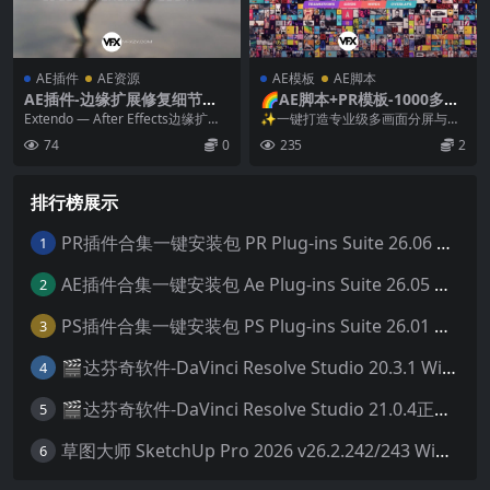
AE插件
AE资源
AE模板
AE脚本
AE插件-边缘扩展修复细节还
🌈AE脚本+PR模板-1000多画
原工具 Extendo V1.2.0 Win/
面分屏网格组合｜极致多屏展
Extendo — After Effects边缘扩展
✨一键打造专业级多画面分屏与动
Mac + 使用教程
示与炫酷转场预设合集！
修复细节还原插件 Exte...
感网格转场！ 如果你正在制作 科技
74
0
235
2
宣传片 / 商业...
排行榜展示
PR插件合集一键安装包 PR Plug-ins Suite 26.06 一键安装PR所有常用插件！
1
AE插件合集一键安装包 Ae Plug-ins Suite 26.05 一键安装AE所有常用插件！
2
PS插件合集一键安装包 PS Plug-ins Suite 26.01 一键安装PS所有常用插件！
3
🎬达芬奇软件-DaVinci Resolve Studio 20.3.1 Win/Mac中文破解版下载
4
🎬达芬奇软件-DaVinci Resolve Studio 21.0.4正式版 Win/Mac中文破解版下载
5
草图大师 SketchUp Pro 2026 v26.2.242/243 Win/Mac破解版 中文版/英文版
6