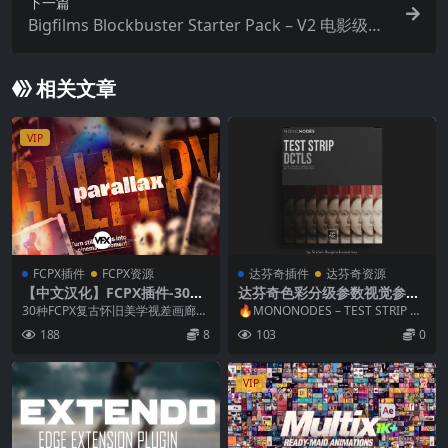
下一篇
Bigfilms Blockbuster Starter Pack – V2 电影级视
觉特效视频音效合集
相关文章
VIP
FCPX插件
FCPX资源
达芬奇插件
达芬奇资源
【中文汉化】FCPX插件-30种
达芬奇色彩分级参数视觉参考
复古怀旧美学视差画廊图文展
对比测试条DCTL节点预设 Mo
30种FCPX复古怀旧美学视差画廊图
🔥MONONODES – TEST STRIP D
示动画 Parallax Gallery
nonodes – TEST STRIP DCT
文展示动画插件 这套插件包含 30
CTLS V3.0 一键式色彩...
188
8
103
0
LS V3.0
个版式动...
VIP