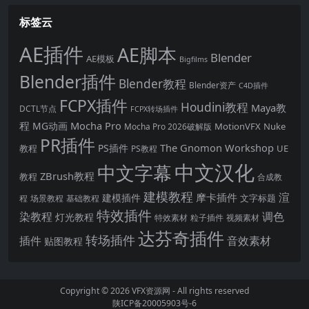
标签云
AE插件
AE脚本
Blender
AE模板
Bigfilms
Blender插件
Blender教程
Blender资产
C4D插件
FCPX插件
Houdini教程
Maya教
DCTL节点
FCPX转场插件
程
Mocha Pro
MG动画
MotionVFX
Nuke
Mocha Pro 2026破解版
PR插件
The Gnomon Workshop
PS插件
教程
UE
PS教程
中文汉化
中文字幕
ZBrush教程
教程
合成教
建模教程
渲
摩卡插件
建模插件
文字标题
程
场景教程
基础教程
特效插件
染教程
调色
灯光教程
特效素材
粒子插件
视频素材
达芬奇插件
转场插件
插件
音效素材
贴图教程
Copyright © 2026
VFX资源网
- All rights reserved
陕ICP备20005903号-6