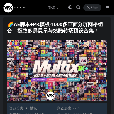
登录
🌈AE脚本+PR模板-1000多画面分屏网格组
合｜极致多屏展示与炫酷转场预设合集！
资源分类:
AE模板
浏览热度: (239)