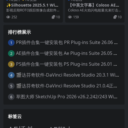
✨Silhouette 2025.5.1 Win/
【中英文字幕】Coloso AE火
Mac/Linux 电影级Roto智能
焰闪电能量光束打击传送门粒
影视后期ROTO跟踪抠像合成软件A
Coloso AE火焰闪电能量光束打击传
抠像软件 + AE/PR/达芬奇/Ve
子游戏特效教程
E/PR/达芬奇/VEGAS/OFX插件 Si...
送门粒子游戏特效教程 教程介绍：
252
10
159
10
gas插件套装
教程说...
排行榜展示
PR插件合集一键安装包 PR Plug-ins Suite 26.06 一键安装PR所有常用插件！
1
AE插件合集一键安装包 Ae Plug-ins Suite 26.05 一键安装AE所有常用插件！
2
PS插件合集一键安装包 PS Plug-ins Suite 26.01 一键安装PS所有常用插件！
3
🎬达芬奇软件-DaVinci Resolve Studio 20.3.1 Win/Mac中文破解版下载
4
🎬达芬奇软件-DaVinci Resolve Studio 21.0.4正式版 Win/Mac中文破解版下载
5
草图大师 SketchUp Pro 2026 v26.2.242/243 Win/Mac破解版 中文版/英文版
6
标签云