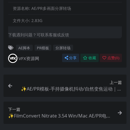
资源名称:
AE/PR多画面分屏转场
文件大小:
2.83G
下载遇到问题？可联系客服或反馈
AE脚本
PR模板
分屏转场
VFX资源网
分享
收藏
点赞(
0
)
上一篇
✨AE/PR模板-手持摄像机抖动/自然变焦运动｜一
键打造电影级镜头动感效果！
下一篇
✨FilmConvert Nitrate 3.54 Win/Mac AE/PR电影
级胶片质感插件