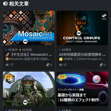
相关文章
AE插件
AE资源
AE脚本
🚀【中文汉化】MosaicArt v
AE时间线图层分组管理脚本 C
1.1.3 Win/Mac AE高级马赛
ontrol Groups V1.5.0 Win/
🎨MosaicArt 高级马赛克与瓷砖拼
🗂️ AE脚本 | Control Groups v1.5.
克动态平铺视觉特效插件
Mac
贴效果AE插件 MosaicArt是一款...
0 高效图层与时间线...
77
0
57
0
VIP
VIP
AE插件
AE资源
AE教程