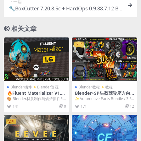
下一篇
🔧BoxCutter 7.20.8.5c + HardOps 0.9.88.7.12 Ble
nder硬表面建模插件
相关文章
VIP
Blender插件
Blender资源
Blender教程
教程
🔥Fluent Materializer V1.1
Blender+SP头盔驾驶座方向
2.1 — Blender材质制作烘焙
盘建模贴图教程 无声教程
🎨 Blender材质制作与烘焙插件Flu
✨Automotive Parts Bundle / 3 Fu
保存插件
ent Materializer V1...
ll Tutori...
141
0
171
12
VIP