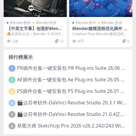
Blender教程
Blender资源
Blender插件
Blender资源
【中英文字幕】创意虾Blende
Blender建模流程优化插件 Cr
r 5 EEVEE真实灯光照明渲染
eative Flow v1.9.2
🔥创意虾出品｜Blender 5 EEVEE
Creative Flow Blender建模流程优
全面教程
真实灯光与渲染终极教程 本套教程
化插件 Creative F...
228
12
477
0
系...
排行榜展示
PR插件合集一键安装包 PR Plug-ins Suite 26.06 一键安装PR所有常用插件！
1
AE插件合集一键安装包 Ae Plug-ins Suite 26.05 一键安装AE所有常用插件！
2
PS插件合集一键安装包 PS Plug-ins Suite 26.01 一键安装PS所有常用插件！
3
🎬达芬奇软件-DaVinci Resolve Studio 20.3.1 Win/Mac中文破解版下载
4
🎬达芬奇软件-DaVinci Resolve Studio 21.0.4正式版 Win/Mac中文破解版下载
5
草图大师 SketchUp Pro 2026 v26.2.242/243 Win/Mac破解版 中文版/英文版
6