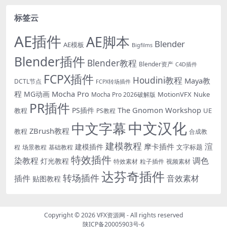
标签云
AE插件
AE脚本
Blender
AE模板
Bigfilms
Blender插件
Blender教程
Blender资产
C4D插件
FCPX插件
Houdini教程
Maya教
DCTL节点
FCPX转场插件
程
Mocha Pro
MG动画
MotionVFX
Nuke
Mocha Pro 2026破解版
PR插件
The Gnomon Workshop
PS插件
教程
UE
PS教程
中文汉化
中文字幕
ZBrush教程
教程
合成教
建模教程
渲
摩卡插件
建模插件
文字标题
程
场景教程
基础教程
特效插件
染教程
调色
灯光教程
特效素材
粒子插件
视频素材
达芬奇插件
转场插件
插件
音效素材
贴图教程
Copyright © 2026
VFX资源网
- All rights reserved
陕ICP备20005903号-6