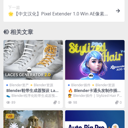
下一篇
🌟【中文汉化】Pixel Extender 1.0 Win AE像素扩
展拉伸特效插件 + 使用教程
相关文章
Blender资产
Blender资源
Blender插件
Blender资源
Blender鞋带生成器预设 Lace
🔥 Blender卡通头发制作插件
s Generator V2.0
Stylized Hair PRO V4.0.1
👟 Blender程序化鞋带生成器预设
💇 Blender插件 | Stylized Hair PR
| Laces Generator v2...
O V4.0.1 风...
89
0
98
0
VIP