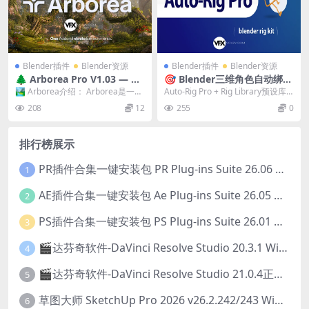
Blender插件
Blender资源
Blender插件
Blender资源
🌲 Arborea Pro V1.03 — Bl
🎯 Blender三维角色自动绑定
ender高品质自然环境资产库
插件 Auto-Rig Pro v3.77.33
🏞️ Arborea介绍： Arborea是一款
Auto-Rig Pro + Rig Library预设库 +
与程序化生态生成工具
+ Rig Library 预设库 + Quic
专为Blender环境艺术家打造...
Quick Ri...
208
12
255
0
k Rig V1.27.21（支持 2.93–
5.1）
排行榜展示
PR插件合集一键安装包 PR Plug-ins Suite 26.06 一键安装PR所有常用插件！
1
AE插件合集一键安装包 Ae Plug-ins Suite 26.05 一键安装AE所有常用插件！
2
PS插件合集一键安装包 PS Plug-ins Suite 26.01 一键安装PS所有常用插件！
3
🎬达芬奇软件-DaVinci Resolve Studio 20.3.1 Win/Mac中文破解版下载
4
🎬达芬奇软件-DaVinci Resolve Studio 21.0.4正式版 Win/Mac中文破解版下载
5
草图大师 SketchUp Pro 2026 v26.2.242/243 Win/Mac破解版 中文版/英文版
6