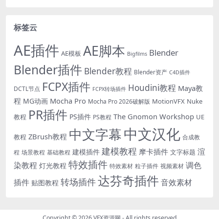
标签云
AE插件
AE脚本
Blender
AE模板
Bigfilms
Blender插件
Blender教程
Blender资产
C4D插件
FCPX插件
Houdini教程
Maya教
DCTL节点
FCPX转场插件
程
Mocha Pro
MG动画
MotionVFX
Nuke
Mocha Pro 2026破解版
PR插件
The Gnomon Workshop
PS插件
教程
UE
PS教程
中文汉化
中文字幕
ZBrush教程
教程
合成教
建模教程
渲
摩卡插件
建模插件
文字标题
程
场景教程
基础教程
特效插件
染教程
调色
灯光教程
特效素材
粒子插件
视频素材
达芬奇插件
转场插件
插件
音效素材
贴图教程
Copyright © 2026
VFX资源网
- All rights reserved