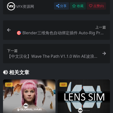
VFX资源网
分享
收藏
点赞(
0
)
上一篇
🎯 Blender三维角色自动绑定插件 Auto-Rig Pro v
3.77.33 + Rig Library 预设库 + Quick Rig V1.27.21
（支持 2.93–5.1）
下一篇
【中文汉化】Wave The Path V1.1.0 Win AE波浪波
形路径动画插件
相关文章
VIP
VIP