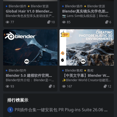
Blender插件
Blender资源
Blender插件
Blender资源
Global Hair V1.0 Blender角
Blender真实镜头光学色差畸
色发型库头发胡须资产预设插
变柔光虚焦效果插件 Lens Si
Blender角色发型库头发胡须资产预
📷 Lens Sim镜头模拟器 | Blender
件
m V3.2.1
设插件 GlobalHair V1.0 G...
镜头模拟插件 Lens Sim...
77
10
85
6
VIP
Blender软件
Blender教程
教程
Blender 5.0 建模软件官网下
【中英文字幕】Blender Worl
载 Win/Mac/Linux + 历史版
d Creator创建照片级真实地
Blender软件介绍： Blender是一款
✨Blender World Creator创建照
本
形环境教程
免费开源三维图形图像软件，提供
片级真实地形环境教程 中文/英...
93
0
167
12
从建...
排行榜展示
PR插件合集一键安装包 PR Plug-ins Suite 26.06 一键安装PR所有常用插件！
1