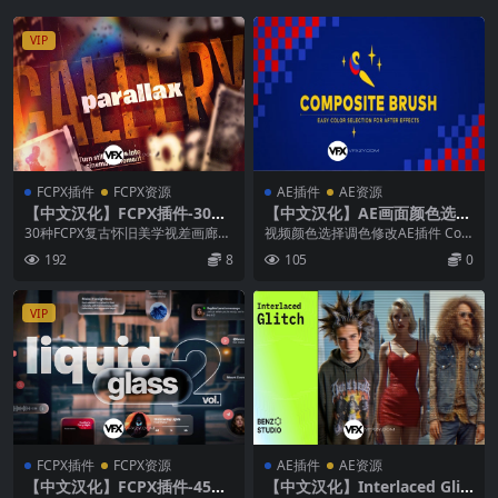
VIP
FCPX插件
FCPX资源
AE插件
AE资源
【中文汉化】FCPX插件-30种
【中文汉化】AE画面颜色选取
复古怀旧美学视差画廊图文展
调色替换修改插件 Composit
30种FCPX复古怀旧美学视差画廊图
视频颜色选择调色修改AE插件 Com
示动画 Parallax Gallery
e Brush v1.6.9 Win/Mac
文展示动画插件 这套插件包含 30
posite Brush Composite...
192
8
105
0
个版式动...
VIP
FCPX插件
FCPX资源
AE插件
AE资源
【中文汉化】FCPX插件-45个
【中文汉化】Interlaced Glit