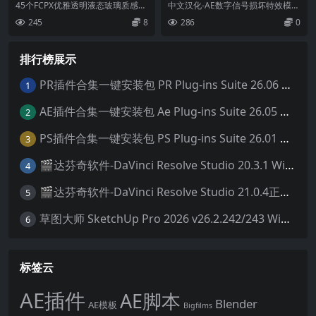
优雅透明液态玻璃质感文字标
ch V1.0.1 Win/Mac破解版 A
45个FCPX优雅透明液态玻璃质感文
中文汉化-AE数字信号损坏特效模拟
题排版动画预设 Liquid Glass
E数字信号损坏特效模拟插件
字标题排版动画插件 这套插件包含
插件 Aescripts Interlaced...
245
8
286
0
Vol.2
45 个灵...
排行榜展示
PR插件合集一键安装包 PR Plug-ins Suite 26.06 一键安装PR所有常用插件！
1
AE插件合集一键安装包 Ae Plug-ins Suite 26.05 一键安装AE所有常用插件！
2
PS插件合集一键安装包 PS Plug-ins Suite 26.01 一键安装PS所有常用插件！
3
🎬达芬奇软件-DaVinci Resolve Studio 20.3.1 Win/Mac中文破解版下载
4
🎬达芬奇软件-DaVinci Resolve Studio 21.0.4正式版 Win/Mac中文破解版下载
5
草图大师 SketchUp Pro 2026 v26.2.242/243 Win/Mac破解版 中文版/英文版
6
标签云
AE插件
AE脚本
Blender
AE模板
Bigfilms