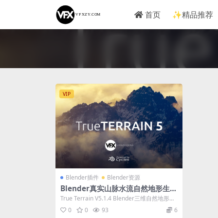
首页
✨精品推荐
VIP
Blender插件
Blender资源
Blender真实山脉水流自然地形生成
插件+资产预设包 True Terrain 5.1.
True Terrain V5.1.4 Blender三维自然地形地
4
貌生成器插件...
0
0
93
6