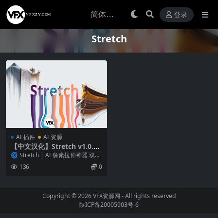
登录
Stretch
AE插件
AE资源
【中文汉化】Stretch v1.0.2
Win/Mac AE画面像素拉伸变
🌀 Stretch | AE像素拉伸神器 双蒙
形拖尾视觉特效插件
版路径扭曲特效 ⚡️ S...
136
0
Copyright © 2026
VFX资源网
- All rights reserved
陕ICP备20005903号-6