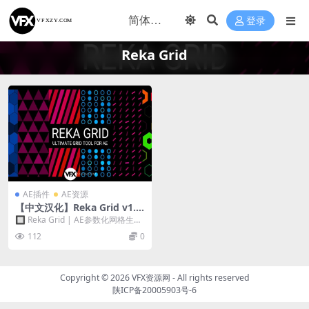
登录
Reka Grid
AE插件
AE资源
【中文汉化】Reka Grid v1.3.
5 Win/Mac AE图形矩阵网格
🔲 Reka Grid | AE参数化网格生成
排列自定义动画生成插件
神器 每个点都是可动画的形状 ⚡️...
112
0
Copyright © 2026
VFX资源网
- All rights reserved
陕ICP备20005903号-6