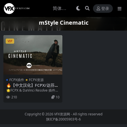
登录
mStyle Cinematic
VIP
FCPX插件
FCPX资源
🔥【中文汉化】FCPX/达芬奇
插件｜33款大气史诗级电影光
🌟FCPX & DaVinci Resolve 插件｜
影特效＋标题动画＋转场预设
33款大气史诗级电...
210
10
合集mStyle Cinematic FCP
& DVR
Copyright © 2026
VFX资源网
- All rights reserved
陕ICP备20005903号-6