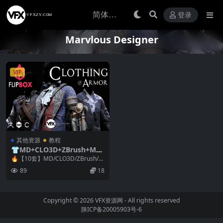
登录
Marvlous Designer
VIP
其他资源
教程
👕MD+CLO3D+ZBrush+May
a+SP+八猴服装外套衣服夹克
🔥【10套】MD/CLO3D/ZBrush/M
制作教程10套 俄语中文字幕
aya/SP服装/夹克/外套全流程...
89
18
Copyright © 2026
VFX资源网
- All rights reserved
陕ICP备20005903号-6