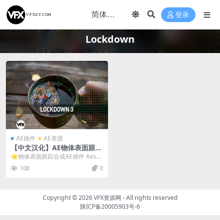
登录
Lockdown
AE插件
AE资源
【中文汉化】AE物体表面跟踪
合成插件 Lockdown v3.1.7
⭐物体表面跟踪合成AE插件 Aescri
Win
pts Lockdown Lockdow...
108
0
Copyright © 2026
VFX资源网
- All rights reserved
陕ICP备20005903号-6