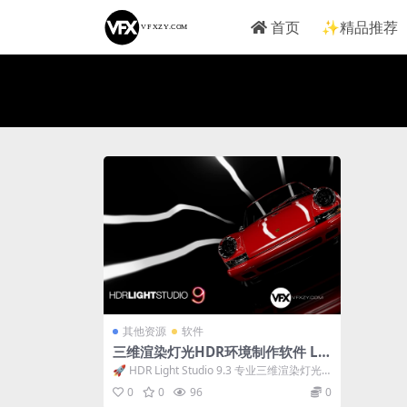
首页
✨精品推荐
其他资源
软件
三维渲染灯光HDR环境制作软件 Lig
htmap HDR Light Studio 9.3.0.2
🚀 HDR Light Studio 9.3 专业三维渲染灯光H
025.1221 Win破解版
DR环境制作软件...
0
0
96
0