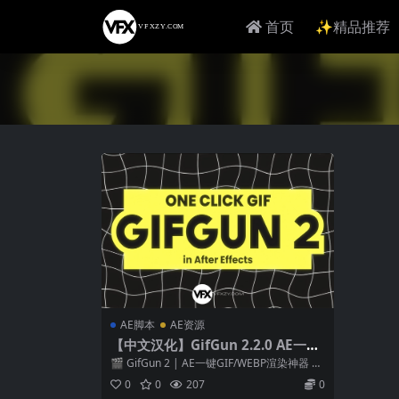
首页
✨精品推荐
AE脚本
AE资源
【中文汉化】GifGun 2.2.0 AE一键
快速输出GIF动图格式插件
🎬 GifGun 2 | AE一键GIF/WEBP渲染神器 Gi
fGun2脚本可...
0
0
207
0