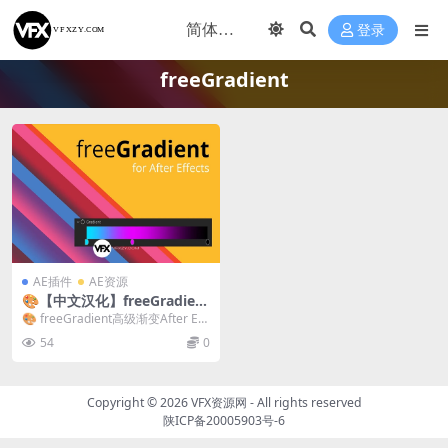
登录
freeGradient
AE插件
AE资源
🎨【中文汉化】freeGradient
V1.1.2 Win/Mac AE高级颜色
🎨 freeGradient高级渐变After Eff
渐变插件
ects插件 freeGr...
54
0
Copyright © 2026
VFX资源网
- All rights reserved
陕ICP备20005903号-6