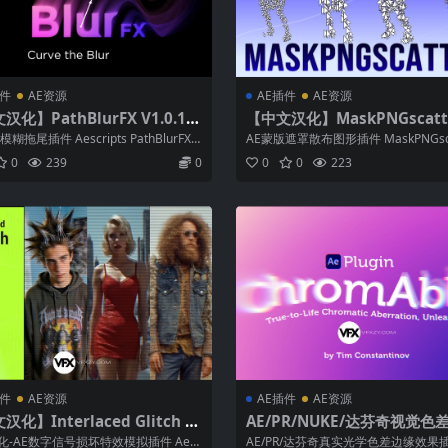
插件
AE资源
AE插件
AE资源
化】PathBlurFX V1.0.11
【中文汉化】MaskPNGscatte
/Mac AE路径模糊拖尾插件
1.0.11 Win/Mac AE蒙版遮
糊拖尾插件 Aescripts PathBlurFX V
AE蒙版遮罩散布图形插件 MaskPNGsca
图形插件
...
MaskPNGscatt...
0
239
0
0
0
223
插件
AE资源
AE插件
AE资源
化】Interlaced Glitch V
AE/PR/NUKE/达芬奇视觉色
.1 Win/Mac破解版 AE数字信号
插件 Chromabba V1.3.4 Wi
化-AE数字信号损坏特效模拟插件 Aesc
AE/PR/达芬奇真实光学色差边缘效果插件