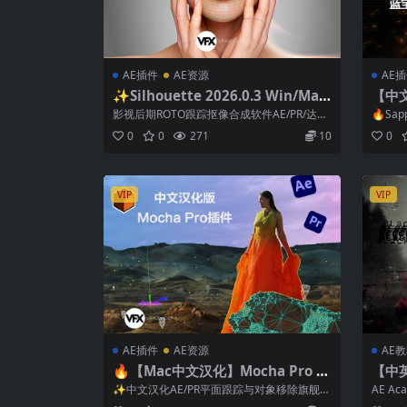
AE插件
AE资源
AE
✨Silhouette 2026.0.3 Win/Mac/
【中文
Linux 电影级Roto智能抠像软件 +
n A
影视后期ROTO跟踪抠像合成软件AE/PR/达芬
🔥Sa
AE/PR/达芬奇/Vegas插件套装
奇/VEGAS/OFX插件 Bo...
这款深
0
0
271
10
0
VIP
VIP
AE插件
AE资源
AE
🔥【Mac中文汉化】Mocha Pro 2
【中
026.0.4 AE/PR平面跟踪摩卡插件
手入
✨中文汉化AE/PR平面跟踪与对象移除旗舰插
AE A
（一键安装 · 稳定可用 · 专业级视觉
件 Mocha Pro 2026 M...
艺术家