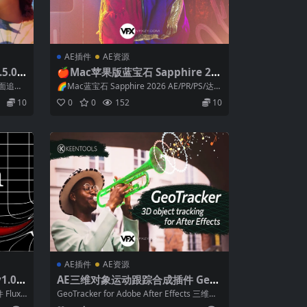
AE插件
AE资源
5.0
🍎Mac苹果版蓝宝石 Sapphire 20
AVX
26.5 AE/PR/PS/达芬奇/Nuke/Veg
 平面追踪
🌈Mac蓝宝石 Sapphire 2026 AE/PR/PS/达芬
as/Avid/OFX视频特效转场插件 英
奇/Nuke/...
10
0
0
152
10
文版/破解版 Intel/M芯片
AE插件
AE资源
.0.0
AE三维对象运动跟踪合成插件 GeoT
视觉特效
racker 2026.1.0 Win
luxi
GeoTracker for Adobe After Effects 三维对
象运...