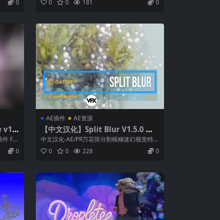
0
0
0
181
0
AE插件
AE资源
 v1.
【中文汉化】Split Blur V1.5.0 Wi
噪波体积
n/Mac AE/PR万花筒风格模糊插件
 Fra
中文汉化-AE/PR万花筒分割模糊迷幻视觉特效
插件 Split Blur Spl...
0
0
0
228
0