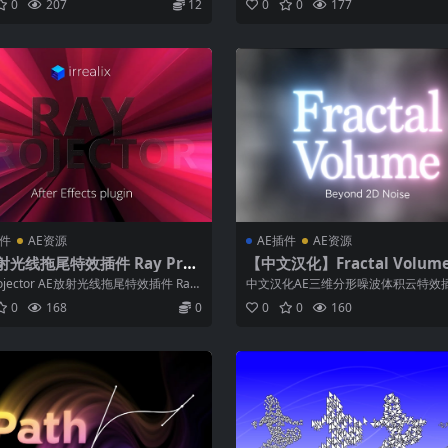
0
207
12
0
0
177
插件
AE资源
AE插件
AE资源
射光线拖尾特效插件 Ray Proj
【中文汉化】Fractal Volume
r V1.0.0 Win/Mac
0.0 Win/Mac AE三维分形
Projector AE放射光线拖尾特效插件 Ray
中文汉化AE三维分形噪波体积云特效插件
云特效插件 + 使用教程
r...
ctal Volume Fract...
0
168
0
0
0
160