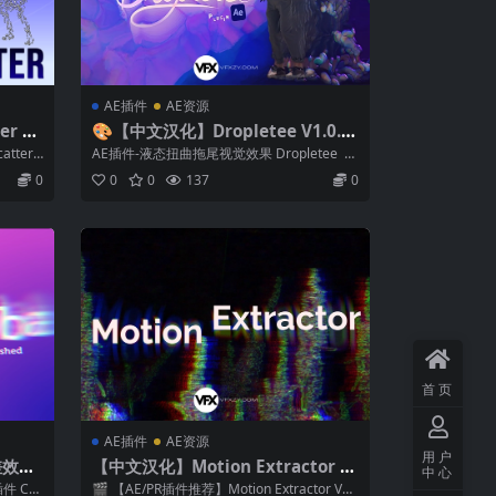
AE插件
AE资源
r V
🎨【中文汉化】Dropletee V1.0.1
罩散布
1 Win/Mac AE液态扭曲拖尾视觉效
tter
AE插件-液态扭曲拖尾视觉效果 Dropletee D
果插件
roplete...
0
0
0
137
0
首页
AE插件
AE资源
用户
差效果
【中文汉化】Motion Extractor V
中心
n/Ma
1.1.0 Win/Mac AE/PR视频运动元
 Chr
🎬 【AE/PR插件推荐】Motion Extractor V1.