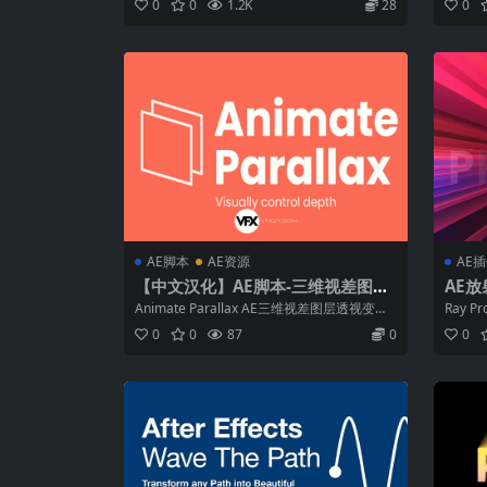
0
0
1.2K
28
0
追踪）
AE脚本
AE资源
AE
【中文汉化】AE脚本-三维视差图层
AE放
透视变化动画 Animate Parallax v
ecto
Animate Parallax AE三维视差图层透视变化
Ray 
1.4.0
动画脚本 Animat...
Projecto
0
0
87
0
0