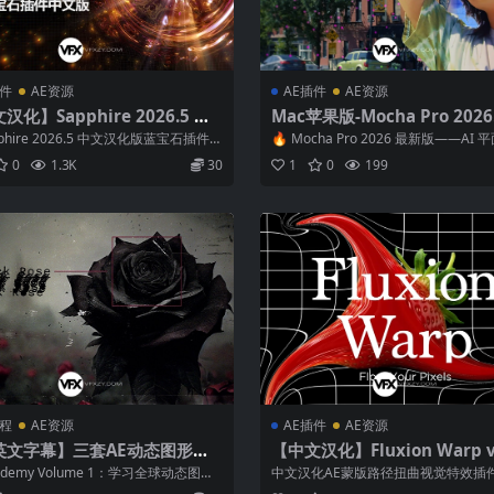
插件
AE资源
AE插件
AE资源
汉化】Sapphire 2026.5 Wi
Mac苹果版-Mocha Pro 2026.
E/PR蓝宝石插件
摄像机反求跟踪软件+AE/OFX/
pphire 2026.5 中文汉化版蓝宝石插件
🔥 Mocha Pro 2026 最新版——AI
插件
受影视后期、视觉特...
与智能抠像的新巅峰 M...
0
1.3K
30
1
0
199
教程
AE资源
AE插件
AE资源
英文字幕】三套AE动态图形新
【中文汉化】Fluxion Warp v1
门基础教程
Win/Mac AE蒙版路径扭曲
cademy Volume 1：学习全球动态图形
中文汉化AE蒙版路径扭曲视觉特效插件 F
插件 + 使用教程
必备的核心工具。不...
on Warp Fluxion ...