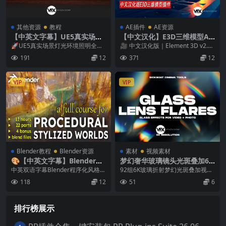
其他资源
教程
AE插件
AE资源
【中英文字幕】UE5真实场景
【中文汉化】E3D三维模型AE
灯光环境照明全面基础进阶教
插件 Element 3D v2.2.3 (219
🚀UE5真实场景灯光环境照明全面
🎥 中文汉化版｜Element 3D v2.2.
程+工程文件
2) Win支持多帧渲染
基础进阶教程+工程文件 中文/英文
3 (2192) for AE（...
191
12
371
12
字幕 掌握UE...
VIP
VIP
Blender教程
Blender资源
素材
视频素材
🎨【中英文字幕】Blender程
梦幻奢华玻璃镜头光斑叠加6K
序化风格化场景几何节点着色
视频素材
中英双语字幕Blender程序化风格化
92组6K玻璃折射梦幻光斑叠加视频
器大师课教程+工程文件 完整
场景全流程大师课 | 几何节点 + 着
素材包 本套素材收录92组高质量玻
118
12
51
6
版
色器...
璃折射光效视...
排行榜展示