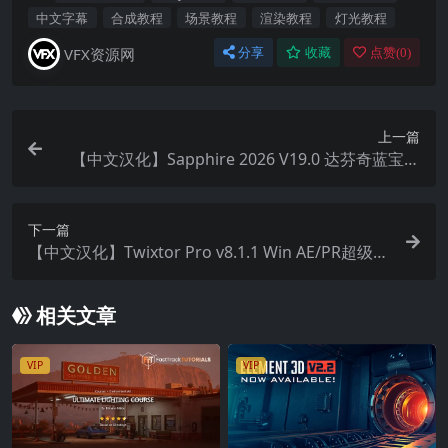
中文字幕
合成教程
场景教程
渲染教程
灯光教程
VFX资源网
分享
收藏
点赞(
0
)
上一篇
【中文汉化】Sapphire 2026 V19.0 达芬奇蓝宝石
插件一键安装（含激活教程 + 免费更新）
下一篇
【中文汉化】Twixtor Pro v8.1.1 Win AE/PR超级慢
动作变速补帧插件
相关文章
VIP
VIP