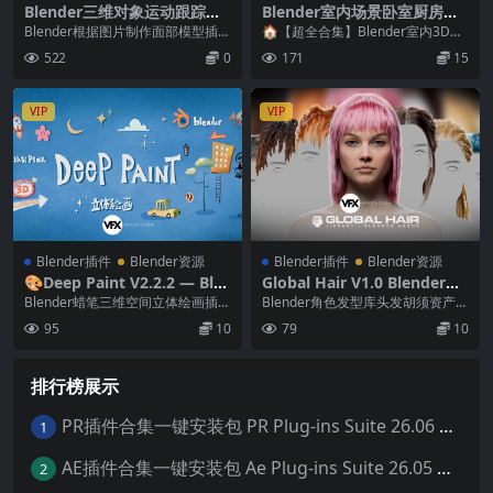
Blender三维对象运动跟踪插
Blender室内场景卧室厨房客
件 KeenyTools FaceTracker
厅餐厅资产3D模型合集包
Blender根据图片制作面部模型插件
🏠【超全合集】Blender室内3D场
+FaceBuilder+GeoTracker V
KeenTools FaceTracke...
景模型库 | 190+套厨房客厅卧室餐
522
0
171
15
2026.1 Win破解版
厅浴...
VIP
VIP
Blender插件
Blender资源
Blender插件
Blender资源
🎨Deep Paint V2.2.2 — Ble
Global Hair V1.0 Blender角
nder蜡笔三维场景空间立体绘
色发型库头发胡须资产预设插
Blender蜡笔三维空间立体绘画插件
Blender角色发型库头发胡须资产预
画插件
件
Deep Paint V2.2.2 想在...
设插件 GlobalHair V1.0 G...
95
10
79
10
排行榜展示
PR插件合集一键安装包 PR Plug-ins Suite 26.06 一键安装PR所有常用插件！
1
AE插件合集一键安装包 Ae Plug-ins Suite 26.05 一键安装AE所有常用插件！
2