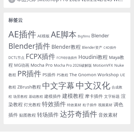
标签云
AE插件
AE脚本
Blender
AE模板
Bigfilms
Blender插件
Blender教程
Blender资产
C4D插件
FCPX插件
Houdini教程
Maya教
DCTL节点
FCPX转场插件
程
Mocha Pro
MG动画
MotionVFX
Nuke
Mocha Pro 2026破解版
PR插件
The Gnomon Workshop
PS插件
教程
UE
PS教程
中文汉化
中文字幕
ZBrush教程
教程
合成教
建模教程
渲
摩卡插件
建模插件
文字标题
程
场景教程
基础教程
特效插件
染教程
调色
灯光教程
特效素材
粒子插件
视频素材
达芬奇插件
转场插件
插件
音效素材
贴图教程