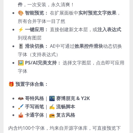
件
，一次安装，永久清爽！
🎨 智能预览：
在扩展面板中
实时预览文字效果
，
所有合并字体一目了然
⚡ 一键应用：
直接创建新文本层，或
注入表达式
到现有图层
🎚️ 滑块切换：
AE中可通过
效果控件滑块
动态切换
字体（支持表达式）
🖼️ PS/AI完美支持：
选择文字图层，点击即可应用
字体
🎁
预置字体合集：
🦇
哥特风格
| 🌃
赛博朋克 & Y2K
🖌️
手写画笔
| ✍️
流畅脚本
🎪
卡通字体
| 📻
复古风格
内含约100个字体，均来自开源字体库，可直接预览下