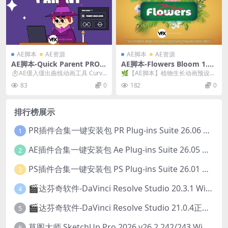
AE脚本
AE资源
AE脚本
AE资源
AE脚本-Quick Parent PRO v
AE脚本-Flowers Bloom 1.1.
2.2 父子级图层快速链接工具
2 植物花朵滕曼生长动画预设
⏱️AE缓入缓出曲线动画工具 Curve
🌿【AE脚本】植物生长动画预设包
+ 使用教程
s v1.0.4｜高效关键帧缓动神器 Q...
| 花朵绽放·藤蔓生长·一键生成动态
83
0
182
0
植物 Fl...
排行榜展示
PR插件合集一键安装包 PR Plug-ins Suite 26.06 一键安装PR所有常用插件！
1
AE插件合集一键安装包 Ae Plug-ins Suite 26.05 一键安装AE所有常用插件！
2
PS插件合集一键安装包 PS Plug-ins Suite 26.01 一键安装PS所有常用插件！
3
🎬达芬奇软件-DaVinci Resolve Studio 20.3.1 Win/Mac中文破解版下载
4
🎬达芬奇软件-DaVinci Resolve Studio 21.0.4正式版 Win/Mac中文破解版下载
5
草图大师 SketchUp Pro 2026 v26.2.242/243 Win/Mac破解版 中文版/英文版
6