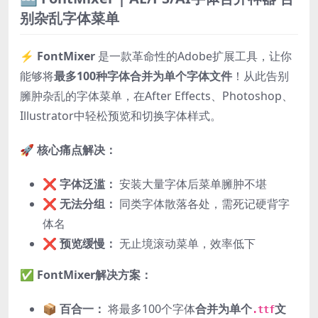
别杂乱字体菜单
⚡️
FontMixer
是一款革命性的Adobe扩展工具，让你
能够将
最多100种字体合并为单个字体文件
！从此告别
臃肿杂乱的字体菜单，在After Effects、Photoshop、
Illustrator中轻松预览和切换字体样式。
🚀
核心痛点解决：
❌ 字体泛滥：
安装大量字体后菜单臃肿不堪
❌ 无法分组：
同类字体散落各处，需死记硬背字
体名
❌ 预览缓慢：
无止境滚动菜单，效率低下
✅
FontMixer解决方案：
📦 百合一：
将最多100个字体
合并为单个
文
.ttf