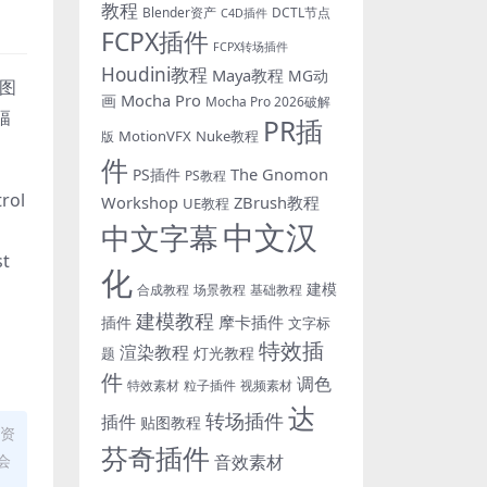
教程
Blender资产
DCTL节点
C4D插件
FCPX插件
FCPX转场插件
Houdini教程
Maya教程
MG动
制图
Mocha Pro
画
Mocha Pro 2026破解
幅
PR插
MotionVFX
Nuke教程
版
件
The Gnomon
PS插件
PS教程
trol
Workshop
ZBrush教程
UE教程
中文汉
中文字幕
st
化
建模
合成教程
场景教程
基础教程
建模教程
摩卡插件
插件
文字标
特效插
渲染教程
灯光教程
题
件
调色
特效素材
粒子插件
视频素材
达
转场插件
插件
贴图教程
证资
芬奇插件
音效素材
会