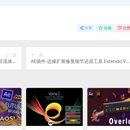
分享
收藏
点赞
上一篇
下一篇
 AE流体渐
AE插件-边缘扩展修复细节还原工具 Extendo V1.
动画插件
2.0 Win/Mac + 使用教程