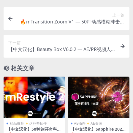
上一篇
🔥mTransition Zoom V1 — 50种动感模糊冲击缩
放FCPX转场插件
下一篇
【中文汉化】Beauty Box V6.0.2 — AE/PR视频人像
磨皮润肤美颜插件（Win版）
相关文章
VIP
精品推荐
达芬奇插件
AE插件
AE资源
【中文汉化】50种达芬奇科技
【中文汉化】Sapphire 2026.