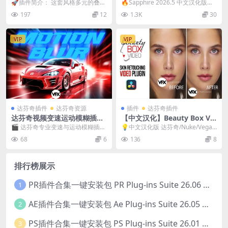
故障失真复古艺术视觉特效插
5 Win AE/PR蓝宝石插件
🚀插件简介： 这套风格多元的叠加
🔥Sapphire 2026.5 中文汉化版蓝
件 MotionVFX – mRestyle 2
视觉特效合集，专为提升视频表现
宝石插件 这款深受影视后期、视觉
197
12
1.3K
30
力而设计，能够帮助...
特...
VIP
VIP
达芬奇插件
达芬奇资源
插件
达芬奇插件
达芬奇视频变速运动模糊插件
【中文汉化】Beauty Box V6.
Speedramping / MotionBlu
0.0 OFX Win— 达芬奇/Nuk
🎬 达芬奇专业变速与运动模糊插件
💡中文汉化版 达芬奇/Nuke/Vegas
r + 视频教程
e/Vegas视频人像磨皮润肤美
套装｜Speedramping + Motion...
人像磨皮润肤美颜视频插件 Beaut
68
6
136
8
颜插件
y...
排行榜展示
PR插件合集一键安装包 PR Plug-ins Suite 26.06 一键安装PR所有常用插件！
1
AE插件合集一键安装包 Ae Plug-ins Suite 26.05 一键安装AE所有常用插件！
2
PS插件合集一键安装包 PS Plug-ins Suite 26.01 一键安装PS所有常用插件！
3