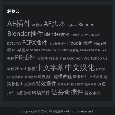
标签云
AE插件
AE脚本
Blender
AE模板
Bigfilms
Blender插件
Blender教程
Blender资产
C4D插件
FCPX插件
Houdini教程
Maya教
DCTL节点
FCPX转场插件
程
Mocha Pro
MG动画
MotionVFX
Nuke
Mocha Pro 2026破解版
PR插件
The Gnomon Workshop
PS插件
教程
UE
PS教程
中文汉化
中文字幕
ZBrush教程
教程
合成教
建模教程
渲
摩卡插件
建模插件
文字标题
程
场景教程
基础教程
特效插件
染教程
调色
灯光教程
特效素材
粒子插件
视频素材
达芬奇插件
转场插件
插件
音效素材
贴图教程
Copyright © 2026
VFX资源网
- All rights reserved