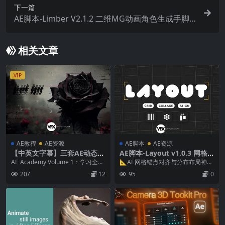
下一篇
AE脚本-Limber V2.1.2 二维MG动画角色生成手脚
关节IK绑定工具 + 预设库 + 中文字幕使用教程
相关文章
VIP
AE教程
AE资源
AE脚本
AE资源
【中英文字幕】三套AE动态图
AE脚本-Layout v1.0.3 网格
形新手入门基础教程
锚点对齐分布工具 + 使用教程
AE Academy Volume 1：学习全球
📐AE网格锚点对齐与分布布局神器
动态图形艺术家必备的核心工具。
Layout v1.0.3｜高效图层排版脚本
207
12
95
0
不...
...