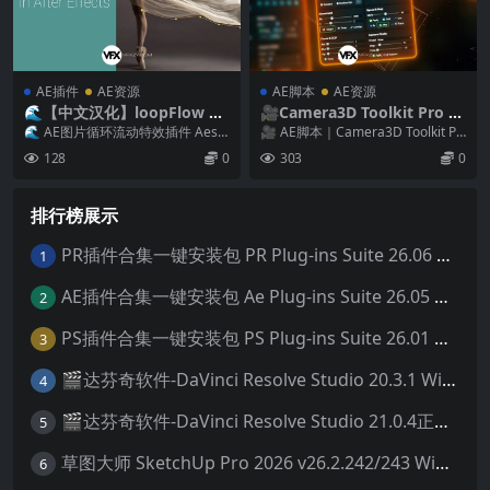
AE插件
AE资源
AE脚本
AE资源
🌊【中文汉化】loopFlow v
🎥Camera3D Toolkit Pro v
1.3.3 Win/Mac AE静态图片
2.2 AE三维空间摄像机平滑运
🌊 AE图片循环流动特效插件 Aescr
🎥 AE脚本｜Camera3D Toolkit Pr
局部流动循环动画特效插件
动脚本（含使用教程）
ipts LoopFlow Win/Ma...
o v2.2 – 三维空间摄...
128
0
303
0
排行榜展示
PR插件合集一键安装包 PR Plug-ins Suite 26.06 一键安装PR所有常用插件！
1
AE插件合集一键安装包 Ae Plug-ins Suite 26.05 一键安装AE所有常用插件！
2
PS插件合集一键安装包 PS Plug-ins Suite 26.01 一键安装PS所有常用插件！
3
🎬达芬奇软件-DaVinci Resolve Studio 20.3.1 Win/Mac中文破解版下载
4
🎬达芬奇软件-DaVinci Resolve Studio 21.0.4正式版 Win/Mac中文破解版下载
5
草图大师 SketchUp Pro 2026 v26.2.242/243 Win/Mac破解版 中文版/英文版
6