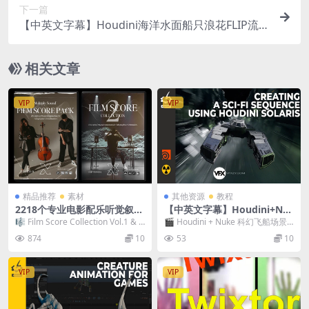
下一篇
【中英文字幕】Houdini海洋水面船只浪花FLIP流
体特效教程
相关文章
VIP
VIP
精品推荐
素材
其他资源
教程
2218个专业电影配乐听觉叙事
【中英文字幕】Houdini+Nu
情感氛围渲染无损音效素材 M
ke科幻飞船场景灯光渲染合成
🎼 Film Score Collection Vol.1 & V
🎬 Houdini + Nuke 科幻飞船场景
ultiply Sound – Film Score
教程
ol....
灯光渲染合成完全教学 | 中文精
874
10
53
10
Bundle V1+V2
译...
VIP
VIP