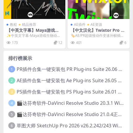
教程
精品推荐
AE插件
AE资源
【中英文字幕】Maya游戏生
【中文汉化】Twixtor Pro v
物动作绑定动画教程
8.1.1 Win AE/PR超级慢动作
✨中英文字幕-Maya游戏生物动作
🏷️AE/PR超级慢动作变速补帧插件
变速补帧插件
绑定动画教程 教程说明：
Twixtor Pro v8.1.1 Wi...
173
12
401
6
排行榜展示
PR插件合集一键安装包 PR Plug-ins Suite 26.06 一键安装PR所有常用插件！
1
AE插件合集一键安装包 Ae Plug-ins Suite 26.05 一键安装AE所有常用插件！
2
PS插件合集一键安装包 PS Plug-ins Suite 26.01 一键安装PS所有常用插件！
3
🎬达芬奇软件-DaVinci Resolve Studio 20.3.1 Win/Mac中文破解版下载
4
🎬达芬奇软件-DaVinci Resolve Studio 21.0.4正式版 Win/Mac中文破解版下载
5
草图大师 SketchUp Pro 2026 v26.2.242/243 Win/Mac破解版 中文版/英文版
6