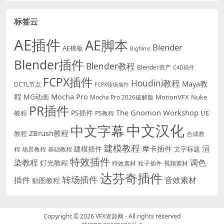
标签云
AE插件
AE脚本
Blender
AE模板
Bigfilms
Blender插件
Blender教程
Blender资产
C4D插件
FCPX插件
Houdini教程
Maya教
DCTL节点
FCPX转场插件
程
Mocha Pro
MG动画
MotionVFX
Nuke
Mocha Pro 2026破解版
PR插件
The Gnomon Workshop
PS插件
教程
UE
PS教程
中文汉化
中文字幕
ZBrush教程
教程
合成教
建模教程
渲
摩卡插件
建模插件
文字标题
程
场景教程
基础教程
特效插件
染教程
调色
灯光教程
特效素材
粒子插件
视频素材
达芬奇插件
转场插件
插件
音效素材
贴图教程
Copyright © 2026
VFX资源网
- All rights reserved