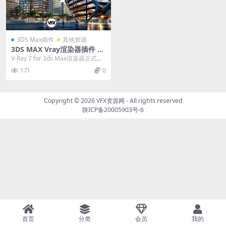
3DS Max插件
其他资源
3DS MAX Vray渲染器插件 V-
Ray V7.30.02 For 3ds Max 2
V-Ray 7 for 3ds Max渲染器正式破
022-2027 Win破解版
解版 V-Ray 7 for ...
171
0
Copyright © 2026
VFX资源网
- All rights reserved
陕ICP备20005903号-6
首页
分类
会员
我的