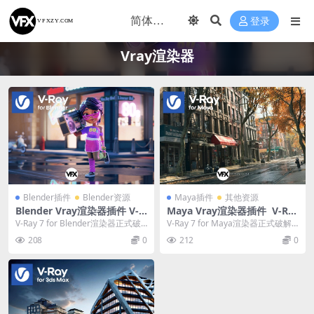
登录
Vray渲染器
Blender插件
Blender资源
Maya插件
其他资源
Blender Vray渲染器插件 V-R
Maya Vray渲染器插件 V-Ra
ay 7.20.01 Win
y V7.20.03 Win For Maya 20
V-Ray 7 for Blender渲染器正式破
V-Ray 7 for Maya渲染器正式破解
23/2024/2025/2026
解版 V-Ray for Bl...
版 对于需要快速且灵活的渲染器的
208
0
212
0
三...