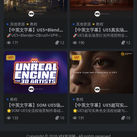
其他资源
教程
其他资源
教程
【中英文字幕】UE5+Blender
【中英文字幕】UE5真实场景
+ZBrush+SP中世纪城镇建模
灯光环境照明全面基础进阶教
🚀UE5+Blender+ZBrush+SP中世
🚀UE5真实场景灯光环境照明全面
贴图灯光渲染教程+工程文件
程+工程文件
纪城镇建模贴图灯光渲染教程+工
基础进阶教程+工程文件 中文/英文
171
12
190
12
程...
字幕 掌握UE...
VIP
VIP
教程
教程
【中英文字幕】SOM UE5场
【中英文字幕】UE5超写实角
景构建材质灯光摄像机动画渲
色创建灯光渲染全流程教程
🌟SOM UE5全流程场景制作基础教
🌟UE5超写实角色全流程创建与灯
染基础教程
程 本教程将学会在UE5中如何导入
光渲染教程 中文/英文字幕 本教程
133
10
191
10
资产、构建...
带你完整掌握U...
Copyright © 2026
VFX资源网
- All rights reserved