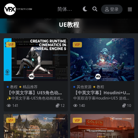
登录
UE教程
VIP
VIP
教程
精品推荐
其他资源
教程
【中英文字幕】UE5角色动画
【中英文字幕】Houdini+UE5
游戏互动无缝融合教程
游戏环境程序化工作流程教程
✨中英文字幕-UE5角色动画游戏互
中英双语字幕Houdini+UE5 游戏环
动无缝融合教程 本教程将学习如何
境程序化生成全流程教程 | 程序化
141
12
140
10
运用虚幻引擎U...
建模...
VIP
VIP