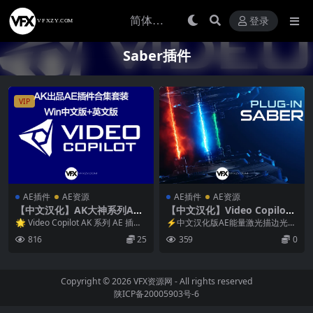
登录
Saber插件
VIP
AE插件
AE资源
AE插件
AE资源
【中文汉化】AK大神系列AE
【中文汉化】Video Copilot
插件合集 E3D/Saber/Optical
Saber 1.0.40 Win/Mac AE能
🌟 Video Copilot AK 系列 AE 插件
⚡中文汉化版AE能量激光描边光效
Flares/VC Reflect/Heat Dist
量激光描边光效特效插件
合集（Win 版） 这是V...
插件 Video Copilot Saber v...
816
25
359
0
ortion Win
Copyright © 2026
VFX资源网
- All rights reserved
陕ICP备20005903号-6