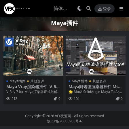
登录
Maya插件
Maya插件
其他资源
Maya插件
其他资源
Maya Vray渲染器插件 V-Ra
Maya阿诺德渲染器插件 Mto
y V7.20.03 Win For Maya 20
A SolidAngle Maya To Arno
V-Ray 7 for Maya渲染器正式破解
🌟 MtoA SolidAngle Maya To Arn
23/2024/2025/2026
ld v5.5.5.1 Win替换破解版
版 对于需要快速且灵活的渲染器的
old v5.5.5....
212
0
104
0
(支持Maya2024/2025/2026)
三...
Copyright © 2026
VFX资源网
- All rights reserved
陕ICP备20005903号-6