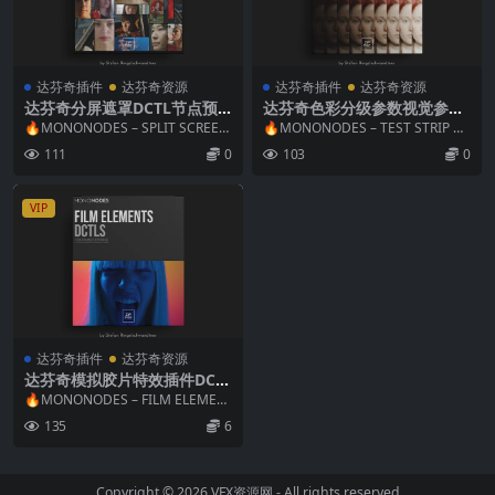
达芬奇插件
达芬奇资源
达芬奇插件
达芬奇资源
达芬奇分屏遮罩DCTL节点预
达芬奇色彩分级参数视觉参考
设 Mononodes – TEST STRI
对比测试条DCTL节点预设 Mo
🔥MONONODES – SPLIT SCREEN
🔥MONONODES – TEST STRIP D
P DCTLS V3.0
nonodes – TEST STRIP DCT
MATTES DCTLS V...
CTLS V3.0 一键式色彩...
111
0
103
0
LS V3.0
VIP
达芬奇插件
达芬奇资源
达芬奇模拟胶片特效插件DCT
L节点预设Mononodes – Fil
🔥MONONODES – FILM ELEMEN
m Elements v2 + 中文字幕教
TS DCTLS V2.0 真实...
135
6
程
Copyright © 2026
VFX资源网
- All rights reserved