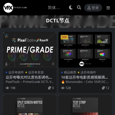
登录
DCTL节点
VIP
达芬奇插件
达芬奇资源
精品推荐
达芬奇插件
达芬奇曝光对比度色彩调色DC
16套达芬奇电影质感视频调色
TL预设 PixelTools – PrimeG
插件DCTL节点预设+中文字幕
PixelTools – PrimeGrade DCTL V1.
🔥 Mononodes – Color Shift DCTL
rade DCTL V1.3.0 + 使用教程
教程 Mononodes – Color Sh
3.0 达芬奇曝...
S V4 /Util...
198
0
528
12
ift DCTLS V4 /Utility DCTL V
2/Film Elements v2/Split Sc
reen Mattes/Hue Twist V2/
Grid/RGB Crosstalk/RGB Sp
lit/Clamp/Color Palette/Col
or Shaper