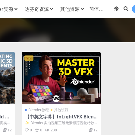
der资源
达芬奇资源
其他资源
VIP
Blender教程
其他资源
d Cr
【中英文字幕】InLightVFX Blend
境教程
er实拍视频三维元素跟踪视觉特效合
片级真实地
✨ Blender实拍视频三维元素跟踪视觉特效
成教程+工程文件
合成教程+工程文件 Inlight...
12
0
0
238
12