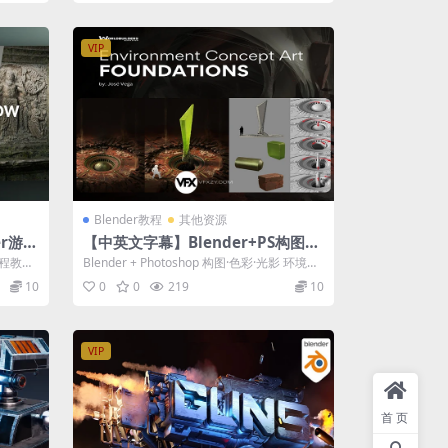
VIP
Blender教程
其他资源
er游戏
【中英文字幕】Blender+PS构图色
全流程
彩光影概念场景制作初级基础教程
流程教
Blender + Photoshop 构图·色彩·光影 环境概
念场景制作初级基...
10
0
0
219
10
VIP
首页