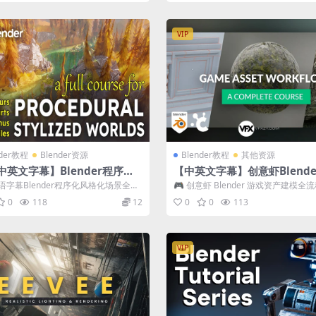
VIP
nder教程
Blender资源
Blender教程
其他资源
中英文字幕】Blender程序化
【中英文字幕】创意虾Blend
化场景几何节点着色器大师课教
资产建模展UV贴图优化导出
语字幕Blender程序化风格化场景全流
🎮 创意虾 Blender 游戏资产建模全
工程文件 完整版
教程+工程文件
 | 几何节点 + 着色器...
程，从建模到引擎导出｜UV贴图・...
0
118
12
0
0
113
VIP