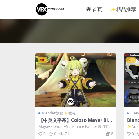
首页
✨精品推荐
VIP
VIP
Blender教程
教程
Ble
【中英文字幕】Coloso Maya+Ble
Ble
nder+SP三维高级动漫角色虚拟人
贴图
Maya+Blender+Substance Painter虚拟主播
✨Automo
物VTuber建模贴图绑定动画教程
VTuber...
0
0
71
8
0