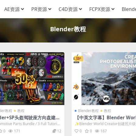
AE资源
PR资源
C4D资源
FCPX资源
Blen
Blender教程
VIP
nder教程
教程
Blender教程
教程
nder+SP头盔驾驶座方向盘建模
【中英文字幕】Blender Worl
教程 无声教程
eator创建照片级真实地形环
tive Parts Bundle / 3 Full Tutori...
✨Blender World Creator创建照
形环境教程 中文/英...
0
171
12
0
0
167