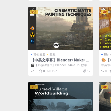
VIP
VIP
其他资源
教程
Ble
【中英文字幕】Blender+Nuke+PS
🎨【
数字绘景MP场景合成教程
风格
🎬【影视级制作】Blender+Nuke+PS 数字绘
中英双
程+
景全流程实战教程 | 3D...
程大师课
0
0
192
12
0
VIP
VIP