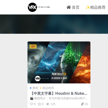
首页
✨精品推荐
VIP
教程
精品推荐
【中英文字幕】Houdini & Nuke电
影级魔法火焰能量波粒子合成高级视
🎬 教程简介：专为中级与高级Houdini用户打
觉特效教程+工程素材 Voxyde – Pa
造的✨电影级视觉特效课程✨。本课...
0
0
125
20
rticle FX in