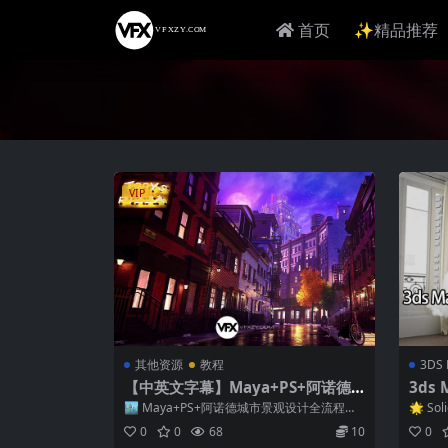
首页
✨精品推荐
VIP
其他资源
教程
3DS
【中英文字幕】Maya+PS+阿诺德
3ds
城市景观设计场景建模贴图灯光渲染
ngle
🏙️ Maya+PS+阿诺德城市景观设计全流程教
🌟 Sol
教程两套
解版 (
程｜场景建模·贴图·灯光渲染两套...
诺德渲..
0
0
68
10
0
26)