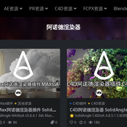
AE资源
PR资源
C4D资源
FCPX资源
Blen
阿诺德渲染器
 Max插件
其他资源
C4D插件
C4D资源
 Max阿诺德渲染器插件 SolidA
C4D阿诺德渲染器 SolidAngle
 MAXtoA v5.8.4.1 Win替换破
toA 4.8.5.1 Win/Mac破解版
idAngle MAXtoA v5.8.4.1 3ds Max阿
🌟 SolidAngle C4DtoA 4.8.5.1 C
支持3ds Max2024/2025/20
C4D 2024/2025/2026)
.
染器插件 ...
0
86
0
0
0
186