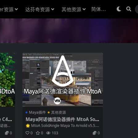
der资源
达芬奇资源
其他资源
Maya插件
其他资源
 C4D
Maya阿诺德渲染器插件 MtoA Soli
 (支持
dAngle Maya To Arnold v5.5.5.1
4D阿诺德渲
🌟 MtoA SolidAngle Maya To Arnold v5.5.
Win替换破解版 (支持Maya2024/2
5....
0
0
0
103
0
025/2026)