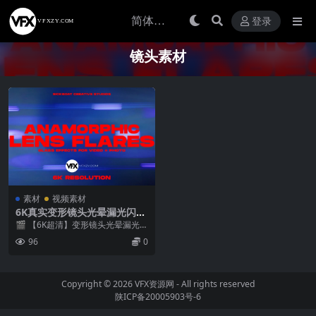
登录
镜头素材
素材
视频素材
6K真实变形镜头光晕漏光闪烁
叠加视频素材
🎬 【6K超清】变形镜头光晕漏光闪
烁叠加素材包 | 35+视频+75张静态
96
0
光斑 ...
Copyright © 2026
VFX资源网
- All rights reserved
陕ICP备20005903号-6