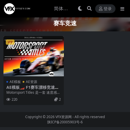
登录
赛车竞速
VIP
AE模板
AE资源
AE模板🏎️ F1赛车漂移竞速广
告赛事包装动态标题动画 – M
Motorsport Titles 是一套 速度感爆
otorsport Titles
棚、电影级视觉张力 的 Af...
220
2
Copyright © 2026
VFX资源网
- All rights reserved
陕ICP备20005903号-6