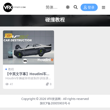
登录
碰撞教程
VIP
教程
【中英文字幕】Houdini车祸
汽车碰撞破坏特效教程
Houdini车辆破坏特效制作训练课程
本课程将带你深入学习Houdini车辆
41
8
破...
Copyright © 2026
VFX资源网
- All rights reserved
陕ICP备20005903号-6